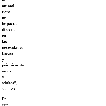
un
animal
tiene
un
impacto
directo
en
las
necesidades
físicas
y
psíquicas
de
niños
y
adultos”,
sostuvo.
En
este