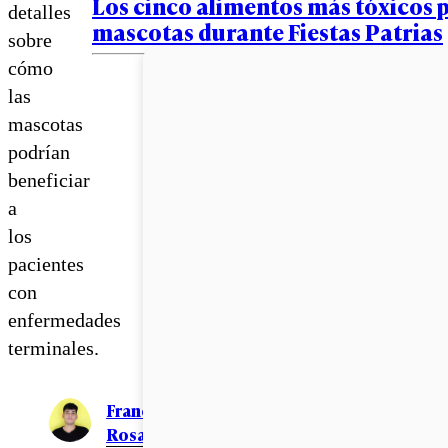
Los cinco alimentos más tóxicos p
detalles
mascotas durante Fiestas Patrias
sobre
cómo
las
mascotas
podrían
beneficiar
a
los
pacientes
con
enfermedades
terminales.
Francisco
Rosales