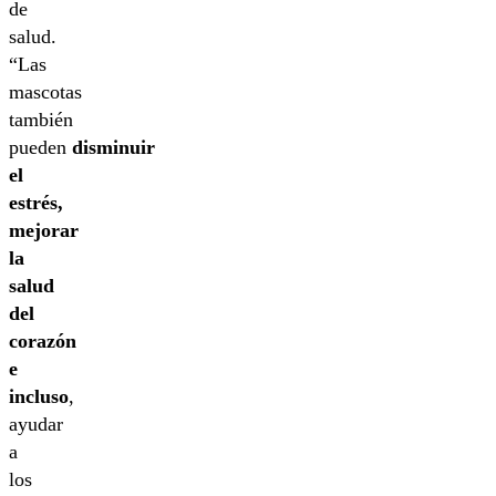
de
salud.
“Las
mascotas
también
pueden
disminuir
el
estrés,
mejorar
la
salud
del
corazón
e
incluso
,
ayudar
a
los