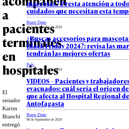
acompañen
mascotas? Presta atención a todo
a
cuidados que necesitan esta tem
pacientes
Buen Dato
25 de Noviembre de 2024
terminales
¿Buscas accesorios para mascotas
Black Friday 2024?: revisa las ma
en
tendrán las mejores ofertas
hospitales
País
22 de Noviembre de 2024
VIDEOS – Pacientes y trabajadore
evacuados: cuál sería el origen de
El
que afecta al Hospital Regional d
senador
Antofagasta
Karim
Buen Dato
Bianchi
06 de Septiembre de 2024
entregó