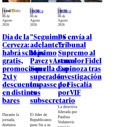
iniciativas
Chile.
para seguir
Política
Política
"la ruta del
21:47
21:18
20:31
06 de
06 de
06 de
dinero".
Agosto
Agosto
Agosto
2026
2026
2026
Día de la
"Seguimos
PS envía al
Cerveza:
adelante":
Tribunal
habrá schops
Máximo
Supremo al
gratis,
Pavez y Arturo
senador Fidel
promociones
Squella dan
Espinoza tras
2x1 y
superado
investigación
descuentos
impasse por
de Fiscalía
en distintos
ex
por VIF
bares
subsecretario
La directiva
liderada por
Durante la
El líder de
Paulina
jornada,
Republicanos
Vodanovic
distintos
puso fin a su
tomó la