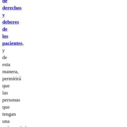
de
derechos
y
deberes
de
los
pacientes
,
y
de
esta
manera,
permitirá
que
las
personas
que
tengan
una