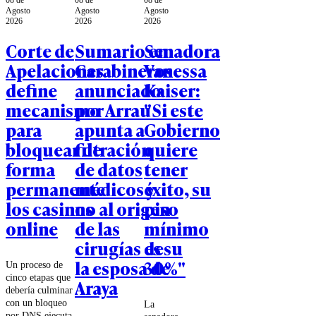
08 de
08 de
08 de
Agosto
Agosto
Agosto
2026
2026
2026
Corte de
Sumario en
Senadora
Apelaciones
Carabineros
Vanessa
define
anunciado
Kaiser:
mecanismo
por Arrau
"Si este
para
apunta a
Gobierno
bloquear de
filtración
quiere
forma
de datos
tener
permanente
médicos y
éxito, su
los casinos
no al origen
piso
online
de las
mínimo
cirugías de
es su
la esposa de
30%"
Un proceso de
cinco etapas que
Araya
debería culminar
con un bloqueo
La
por DNS ejecutado