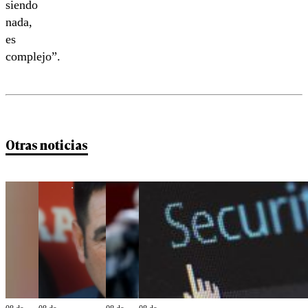
siendo
nada,
es
complejo”.
Otras noticias