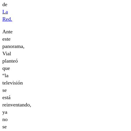
de
La
Red.
Ante
este
panorama,
Vial
planteó
que
“la
televisión
se
está
reinventando,
ya
no
se