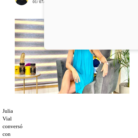
01/ 07/ 2020
Julia
Vial
conversó
con