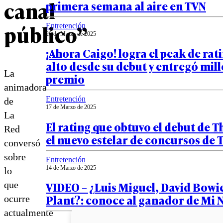
canal
primera semana al aire en TVN
público”
Entretención
20 de Marzo de 2025
¡Ahora Caigo! logra el peak de rat
alto desde su debut y entregó mil
La
premio
animadora
Entretención
de
17 de Marzo de 2025
La
El rating que obtuvo el debut de T
Red
el nuevo estelar de concursos de 
conversó
sobre
Entretención
14 de Marzo de 2025
lo
VIDEO – ¿Luis Miguel, David Bowi
que
Plant?: conoce al ganador de Mi
ocurre
actualmente