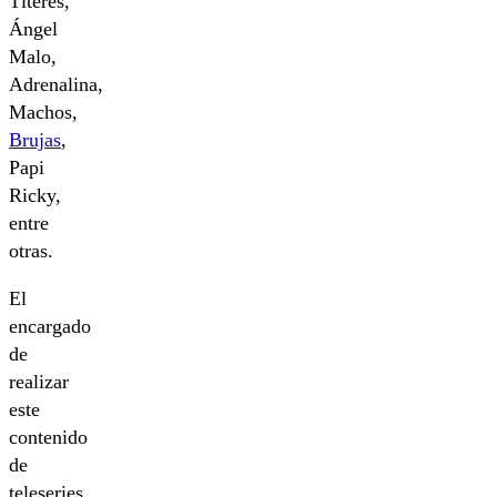
Títeres,
Ángel
Malo,
Adrenalina,
Machos,
Brujas
,
Papi
Ricky,
entre
otras.
El
encargado
de
realizar
este
contenido
de
teleseries