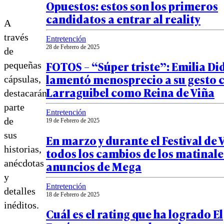
Opuestos: estos son los primeros
candidatos a entrar al reality
A
través
Entretención
28 de Febrero de 2025
de
FOTOS – “Súper triste”: Emilia Di
pequeñas
lamentó menosprecio a su gesto 
cápsulas,
Larraguibel como Reina de Viña
destacarán
parte
Entretención
de
19 de Febrero de 2025
sus
En marzo y durante el Festival de 
historias,
todos los cambios de los matinales
anécdotas
anuncios de Mega
y
Entretención
detalles
18 de Febrero de 2025
inéditos.
Cuál es el rating que ha logrado El