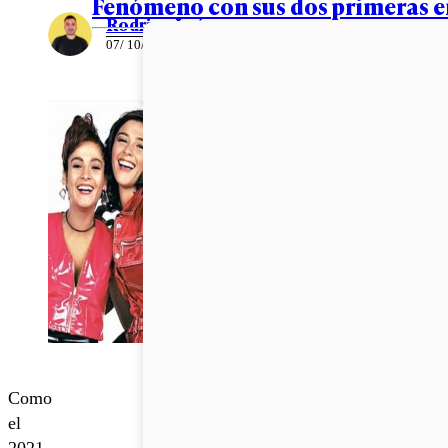
Fenómeno con sus dos primeras 
Rodrigo León
07/ 10/ 2020
Como
el