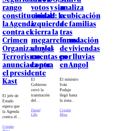
rango
votos y sin
analiza
constitucional:
unidad: la
reubicación
la Agenda
izquierda
de familias
contra el
cierra la
tras
Crimen
megarreforma
inundación
Organizado y el
con las
de viviendas
Terrorismo
cuentas en
por lluvias
anunciada por
contra
en Angol
el presidente
Kast
El
El ministro
Gobierno
Iván
cerró la
Poduje
tramitación
llegó hasta
El jefe de
del
la zona
Estado
proyecto
para
espera que
Daniel
Cristián
estrella de
revisar las
la Agenda
Lillo
Meza
Kast con
viviendas
contra el
76 votos
que fueron
Crimen
en la
construidas
Cristián
Organizado
Meza