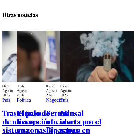
Otras noticias
06 de
05 de
05 de
05 de
Agosto
Agosto
Agosto
Agosto
2026
2026
2026
2026
País
Política
Negocios
País
Tras el paso
Estado de
Sernac
Minsal
de nuevo
Excepción
oficia a
alerta por el
sistema
en zonas
Bipay tras
vapeo en