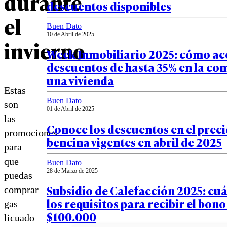
durante
descuentos disponibles
el
Buen Dato
10 de Abril de 2025
invierno
Week Inmobiliario 2025: cómo ac
descuentos de hasta 35% en la co
una vivienda
Estas
Buen Dato
son
01 de Abril de 2025
las
Conoce los descuentos en el preci
promociones
bencina vigentes en abril de 2025
para
que
Buen Dato
28 de Marzo de 2025
puedas
Subsidio de Calefacción 2025: cuá
comprar
los requisitos para recibir el bono
gas
$100.000
licuado