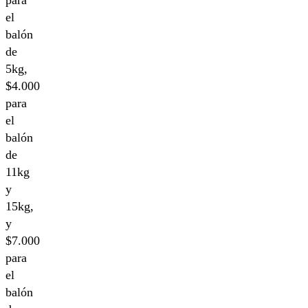
para
el
balón
de
5kg,
$4.000
para
el
balón
de
11kg
y
15kg,
y
$7.000
para
el
balón