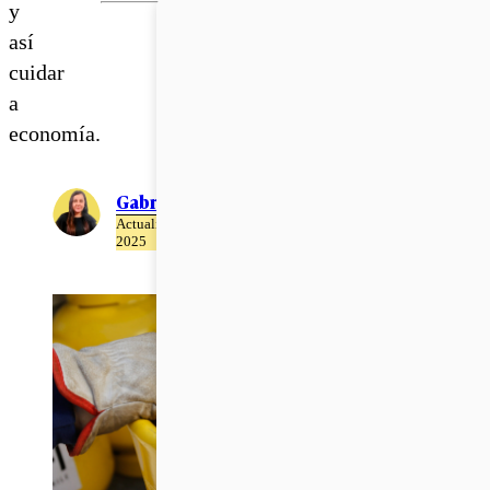
y
así
cuidar
a
economía.
Gabriela Romo
Actualizado el 22 de Abril del
2025