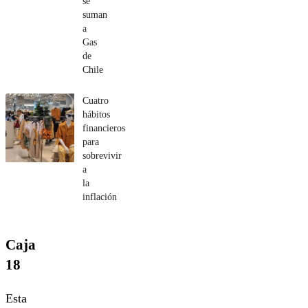
se
suman
a
Gas
de
Chile
Cuatro
hábitos
financieros
para
sobrevivir
a
la
inflación
Caja
18
Esta