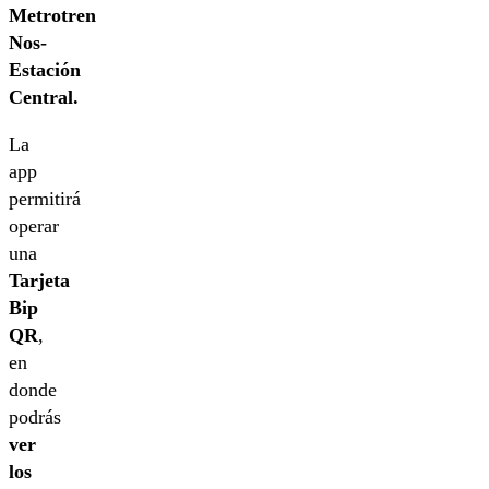
Metrotren
Nos-
Estación
Central.
La
app
permitirá
operar
una
Tarjeta
Bip
QR
,
en
donde
podrás
ver
los