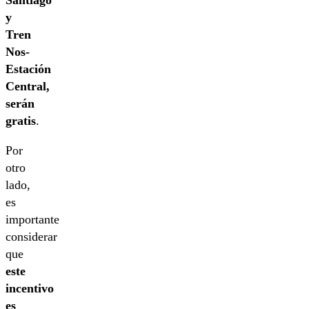
Santiago
y
Tren
Nos-
Estación
Central,
serán
gratis
.
Por
otro
lado,
es
importante
considerar
que
este
incentivo
es