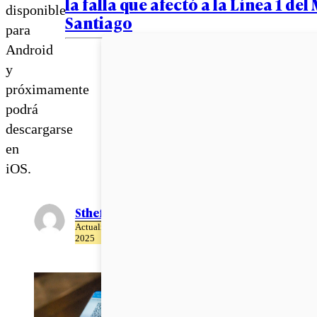
la falla que afectó a la Línea 1 del
disponible
Santiago
para
Android
y
próximamente
podrá
descargarse
en
iOS.
Sthefania Díaz
Actualizado el 22 de Abril del
2025