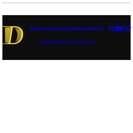
que involucra
rebajas en
al
variedades
parlamentario.
seleccionadas,
concursos y
experiencias
Quiénes Somos
Contacto
Política Editorial
para conocer
nuevos estilos
publicidad
términos y condiciones
de cerveza.