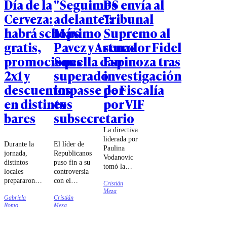
Día de la
"Seguimos
PS envía al
Cerveza:
adelante":
Tribunal
habrá schops
Máximo
Supremo al
gratis,
Pavez y Arturo
senador Fidel
promociones
Squella dan
Espinoza tras
2x1 y
superado
investigación
descuentos
impasse por
de Fiscalía
en distintos
ex
por VIF
bares
subsecretario
La directiva
liderada por
Durante la
El líder de
Paulina
jornada,
Republicanos
Vodanovic
distintos
puso fin a su
tomó la
locales
controversia
decisión luego
prepararon
con el
Cristián
que la Fiscalía
ofertas para
subsecretario
Meza
Regional de
Gabriela
Cristián
sus clientes,
de Interior.
Valparaíso
Romo
Meza
incluyendo
iniciara una
schops
investigación
gratuitos,