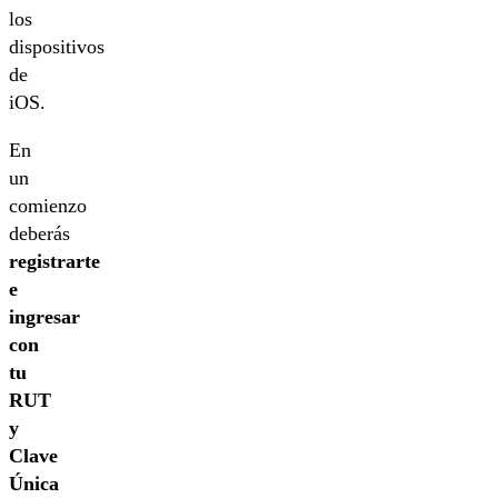
los
dispositivos
de
iOS.
En
un
comienzo
deberás
registrarte
e
ingresar
con
tu
RUT
y
Clave
Única