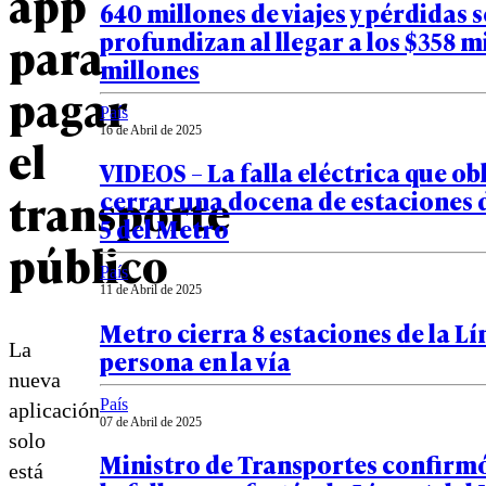
app
640 millones de viajes y pérdidas s
profundizan al llegar a los $358 m
para
millones
pagar
País
16 de Abril de 2025
el
VIDEOS – La falla eléctrica que ob
transporte
cerrar una docena de estaciones d
5 del Metro
público
País
11 de Abril de 2025
Metro cierra 8 estaciones de la Lí
La
persona en la vía
nueva
País
aplicación
07 de Abril de 2025
solo
Ministro de Transportes confirmó
está