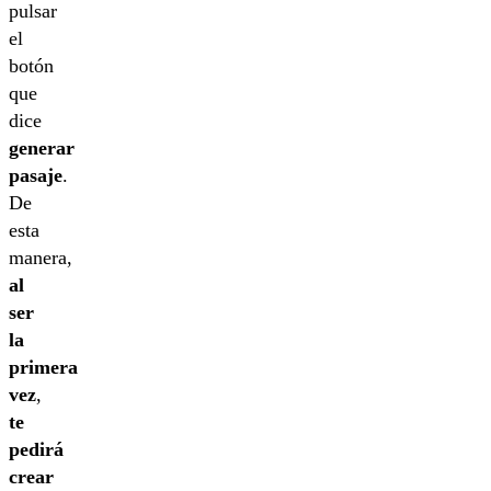
pulsar
el
botón
que
dice
generar
pasaje
.
De
esta
manera,
al
ser
la
primera
vez
,
te
pedirá
crear