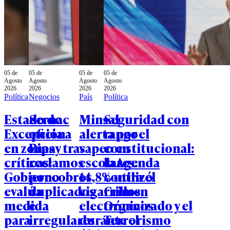
05 de
05 de
05 de
05 de
Agosto
Agosto
Agosto
Agosto
2026
2026
2026
2026
Política
Negocios
País
Política
Estado de
Sernac
Minsal
Seguridad con
Excepción
oficia a
alerta por el
rango
en zonas
Bipay tras
vapeo en
constitucional:
críticas:
reclamos
escolares:
la Agenda
Gobierno
por cobros
14,8% utilizó
contra el
evalúa
duplicados
cigarrillos
Crimen
medida
e
electrónicos
Organizado y el
para
irregulares
durante el
Terrorismo