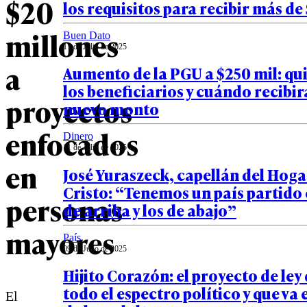
$20
los requisitos para recibir más d
millones
Buen Dato
11 de Julio de 2025
a
Aumento de la PGU a $250 mil: qu
los beneficiarios y cuándo recibir
proyectos
nuevo monto
enfocados
Dinero
11 de Julio de 2025
en
José Yuraszeck, capellán del Hoga
Cristo: “Tenemos un país partido 
personas
de arriba y los de abajo”
mayores
País
09 de Julio de 2025
Hijito Corazón: el proyecto de ley
todo el espectro político y que va
El