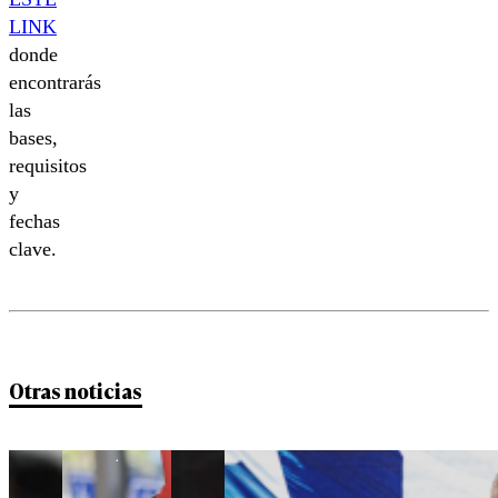
LINK
donde
encontrarás
las
bases,
requisitos
y
fechas
clave.
Otras noticias