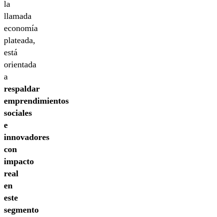
la
llamada
economía
plateada,
está
orientada
a
respaldar
emprendimientos
sociales
e
innovadores
con
impacto
real
en
este
segmento