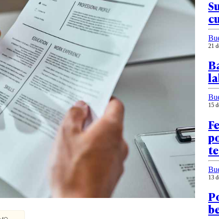
Su
cu
Bu
21 d
B
la
Bu
15 d
Fe
po
t
Bu
13 d
Po
be