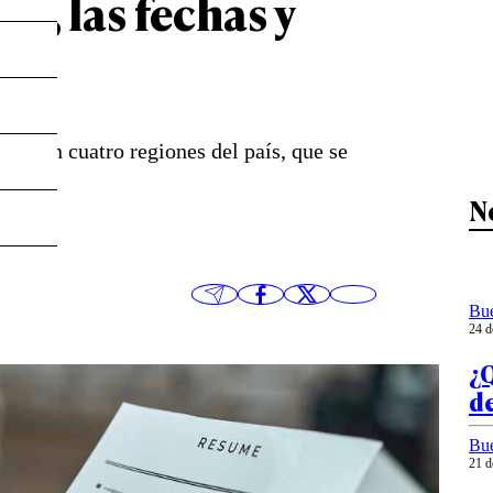
án, las fechas y
des en cuatro regiones del país, que se
N
Bu
24 d
¿Q
de
Bu
21 d