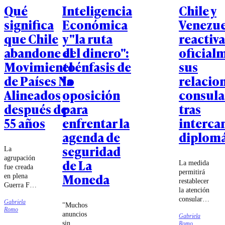
Qué
Inteligencia
Chile y
significa
Económica
Venezue
que Chile
y "la ruta
reactiv
abandone el
del dinero":
oficial
Movimiento
el énfasis de
sus
de Países No
la
relacio
Alineados
oposición
consula
después de
para
tras
55 años
enfrentar la
interca
agenda de
diplomá
seguridad
La
agrupación
de La
La medida
fue creada
permitirá
Moneda
en plena
restablecer
Guerra Fría
la atención
para reunir
consular
Gabriela
a los países
"Muchos
para
Romo
que no se
anuncios
Gabriela
ciudadanos
alineaban
sin
Romo