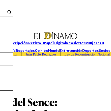
Suscripción Revista D
Papel Digital
Newsletters
Mujeres D
Economía
Reportajes
Opinión
Mundo
Entretención
Deportes
Socied
Caso Sartor
Juan Pablo Rodríguez
Ley de Reconstrucción Nacional
as del Sence: