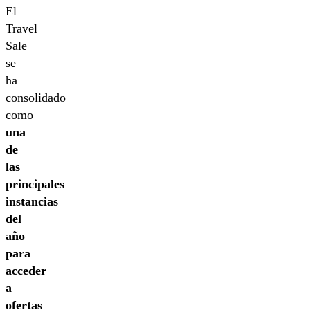
El
Travel
Sale
se
ha
consolidado
como
una
de
las
principales
instancias
del
año
para
acceder
a
ofertas