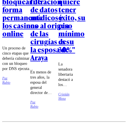
bloquear de
filtración
quiere
forma
de datos
tener
permanente
médicos y
éxito, su
los casinos
no al origen
piso
online
de las
mínimo
cirugías de
es su
la esposa de
30%"
Un proceso de
cinco etapas que
Araya
debería culminar
con un bloqueo
La
por DNS ejecutado
senadora
En menos de
por las compañías
libertaria
tres años, la
Paz
de
destacó a
esposa del
Rubio
telecomunicaciones
los
general
fue lo que
ministros
director de
estableció el
Cristián
Jorge
Carabineros
Meza
tribunal.
Quiroz e
Paz
se sometió a
Iván
Rubio
cuatro
Poduje
cirugías cuyo
por "dar
carácter
la batalla
reconstructivo
cultural