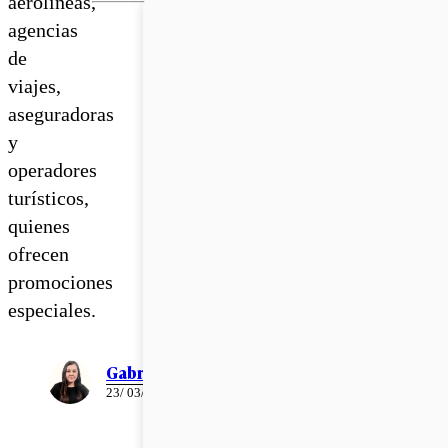
aerolíneas,
agencias
de
viajes,
aseguradoras
y
operadores
turísticos,
quienes
ofrecen
promociones
especiales.
Gabriela Romo
23/ 03/ 2026