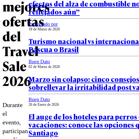
mejores
efectos del alza de combustible no
reflejados aún”
ofertas
Presentado por
del
18 de Marzo de 2026
Turismo nacional vs internacional
Travel
Pascua o Brasil
Sale
Buen Dato
02 de Marzo de 2026
2026
Marzo sin colapso: cinco consejo
sobrellevar la irritabilidad post 
Buen Dato
Durante
26 de Enero de 2026
el
El auge de los hoteles para perros
evento,
vacaciones: conoce las opciones q
participan
Santiago