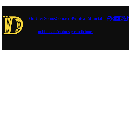
fue puesto en
sin
duda.
miedo".
Quiénes Somos
Contacto
Política Editorial
publicidad
términos y condiciones