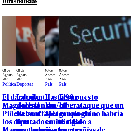
Otras noticias
08 de
08 de
08 de
08 de
Agosto
Agosto
Agosto
Agosto
2026
2026
2026
2026
Política
Deportes
País
País
El dardo de
La tajante
Hasta 90
El supuesto
Magdalena
decisión de
km/h:
ciberataque que un
Piñera contra
Nelson Tapia
Meteorología
grupo chino habría
los diputados
tras
emite aviso
dirigido a
Manouchehri
protagonizar
por fuertes
compañías de