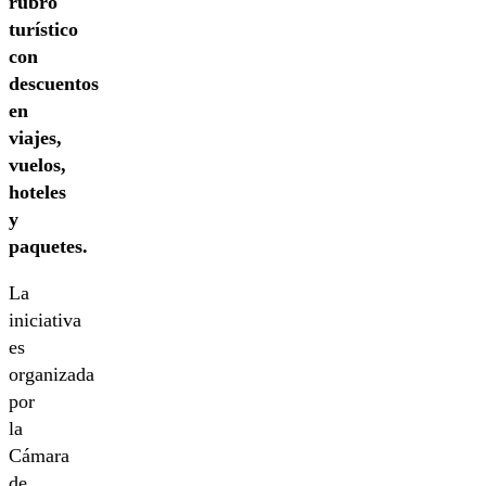
rubro
turístico
con
descuentos
en
viajes,
vuelos,
hoteles
y
paquetes.
La
iniciativa
es
organizada
por
la
Cámara
de