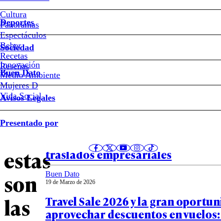
Hasta
Cultura
Deportes
Panoramas
70%
Espectáculos
Beber
Sociedad
de
Recetas
Innovación
Notas relacionadas
Reseñas
Buen Dato
Medio Ambiente
descuento
Mujeres D
Vida Social
Avisos Legales
en
Presentado por
Presentado por
23 de Marzo de 2026
viajes:
Una agencia de viajes reduce impr
estas
traslados empresariales
son
Buen Dato
19 de Marzo de 2026
las
Travel Sale 2026 y la gran oportu
aprovechar descuentos en vuelos: