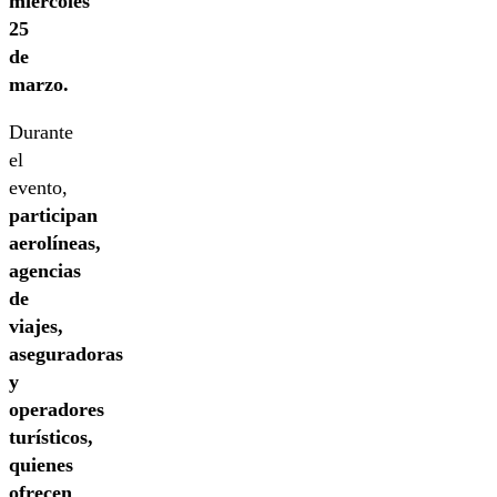
miércoles
25
de
marzo.
Durante
el
evento,
participan
aerolíneas,
agencias
de
viajes,
aseguradoras
y
operadores
turísticos,
quienes
ofrecen