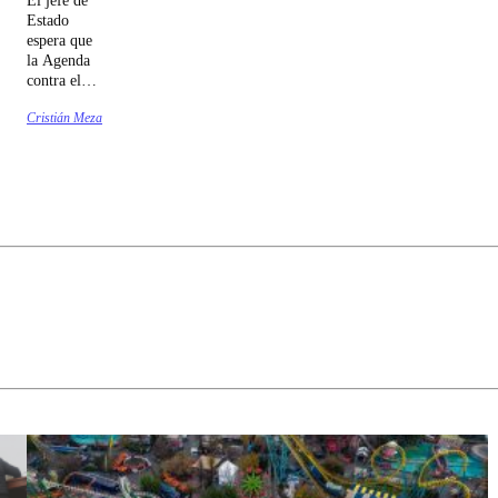
Estado
espera que
la Agenda
contra el
Crimen
Cristián Meza
Organizado
y el
Terrorismo
(ACOT)
sea
despachada
antes de
Navidad.