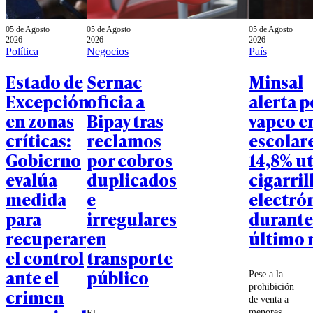
05 de Agosto
05 de Agosto
05 de Agosto
2026
2026
2026
Política
Negocios
País
Estado de
Sernac
Minsal
Excepción
oficia a
alerta p
en zonas
Bipay tras
vapeo e
críticas:
reclamos
escolare
Gobierno
por cobros
14,8% ut
evalúa
duplicados
cigarril
medida
e
electró
para
irregulares
durante
recuperar
en
último 
el control
transporte
ante el
público
Pese a la
prohibición
crimen
de venta a
menores,
El