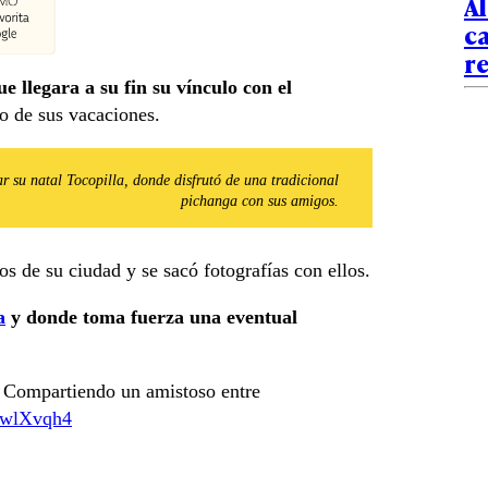
Al
ca
re
 llegara a su fin su vínculo con el
o de sus vacaciones.
ar su natal Tocopilla, donde disfrutó de una tradicional
pichanga con sus amigos.
os de su ciudad y se sacó fotografías con ellos.
a
y donde toma fuerza una eventual
Compartiendo un amistoso entre
HzwlXvqh4