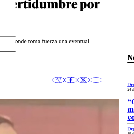
incertidumbre por
ropa y donde toma fuerza una eventual
N
Dep
24 d
“O
me
c
Dep
19 d