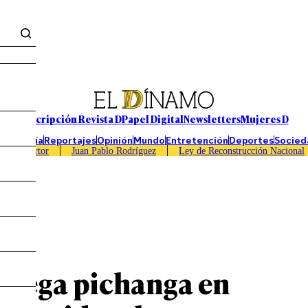
Suscripción Revista D
Papel Digital
Newsletters
Mujeres D
Economía
Reportajes
Opinión
Mundo
Entretención
Deportes
Socied
Caso Sartor
Juan Pablo Rodríguez
Ley de Reconstrucción Nacional
 juega pichanga en