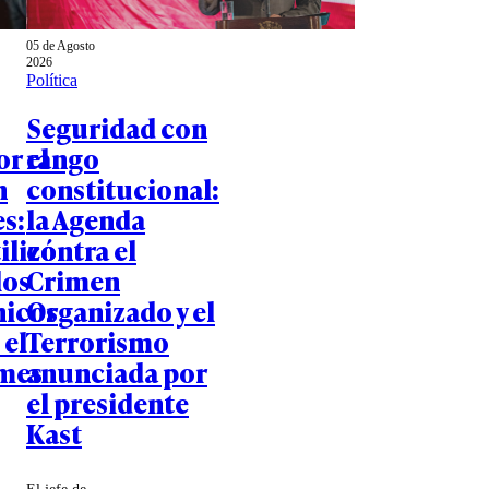
05 de Agosto
2026
Política
Seguridad con
or el
rango
n
constitucional:
s:
la Agenda
ilizó
contra el
los
Crimen
nicos
Organizado y el
 el
Terrorismo
mes
anunciada por
el presidente
Kast
El jefe de