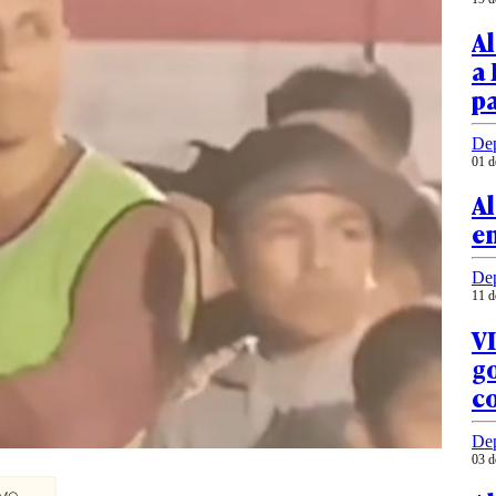
Al
a 
pa
Dep
01 d
Al
en
Dep
11 d
VI
go
c
Dep
03 d