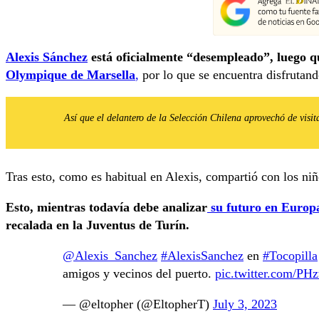
Alexis Sánchez
está oficialmente “desempleado”, luego que
Olympique de Marsella
,
por lo que se encuentra disfrutand
Así que el delantero de la Selección Chilena aprovechó de visit
Tras esto, como es habitual en Alexis, compartió con los niñ
Esto, mientras todavía debe analizar
su futuro en Europ
recalada en la Juventus de Turín.
@Alexis_Sanchez
#AlexisSanchez
en
#Tocopilla
amigos y vecinos del puerto.
pic.twitter.com/P
— @eltopher (@EltopherT)
July 3, 2023