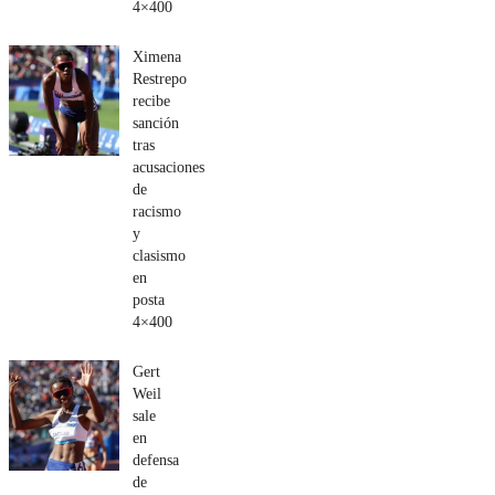
4×400
Ximena
Restrepo
recibe
sanción
tras
acusaciones
de
racismo
y
clasismo
en
posta
4×400
Gert
Weil
sale
en
defensa
de