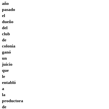
año
pasado
el
dueño
del
club
de
colonia
ganó
un
juicio
que
le
entabló
a
la
productora
de