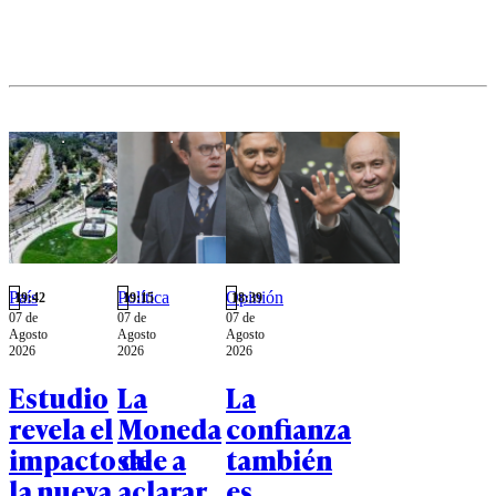
comunal.
País
Política
Opinión
19:42
19:15
18:39
07 de
07 de
07 de
Agosto
Agosto
Agosto
2026
2026
2026
Estudio
La
La
revela el
Moneda
confianza
impacto de
sale a
también
la nueva
aclarar
es