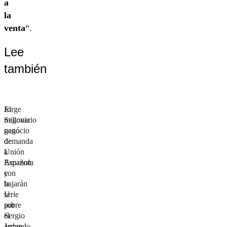
a
la
venta
“.
Lee
también
Jorge
El
Segovia
millonario
ganó
negocio
demanda
de
a
Unión
Amazon
Española
y
con
bajarán
la
serie
U
sobre
por
Sergio
el
Jadue
arriendo