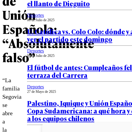
de
el llanto de Dieguito
Unión
Deportes
06 de Julio de 2025
Española:
U. Católica vs. Colo Colo: dónde y
“Absolutamente
ver el partido este domingo
falso”
Deportes
06 de Julio de 2025
El fútbol de antes: Cumpleaños fel
terraza del Carrera
“La
Deportes
familia
27 de Mayo de 2025
Segovia
Palestino, Iquique y Unión Españo
se
Copa Sudamericana: a qué hora y
abre
a los equipos chilenos
a
la