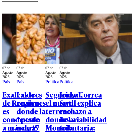
07 de
07 de
07 de
07 de
Agosto
Agosto
Agosto
Agosto
2026
2026
2026
2026
País
País
Política
Política
Exalcalde
Las tres
Seguridad,
Jorge Correa
de Renaico
regiones
el nuevo
Sutil explica
es
donde la
terreno
rechazo a
condenado
“peste
donde La
invariabilidad
a más de 15
negra”
Moneda
tributaria: