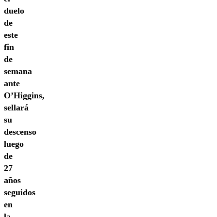
duelo
de
este
fin
de
semana
ante
O’Higgins,
sellará
su
descenso
luego
de
27
años
seguidos
en
la