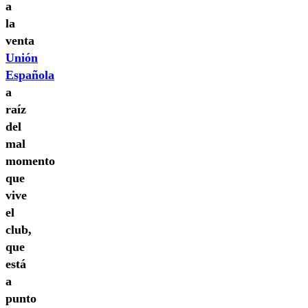
a
la
venta
Unión
Española
a
raíz
del
mal
momento
que
vive
el
club,
que
está
a
punto