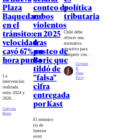
Plaza
conteo de
política
Baquedano
robos
tributaria
en el
violentos
tránsito:
en 2025
Chile debe
ofrecer una
velocidad
tras
normativa
cayó 67% en
posteo de
atractiva para
competir con
hora punta
Boric que
los mecanismos
Germán
tildó de
de estabilidad e
R.
invariabilidad
Pinto
"falsa"
La
existentes en
Perry
intervención
Perú y
cifra
realizada
Argentina,
entregada
entre 2024 y
especialmente
2026
cuando el
por Kast
modificó el
gobierno
Gabriela
tradicional
trasandino ha
Romo
diseño del
promovido un
El ministro
sector,
conjunto de
(s) de
eliminando
disposiciones
Interior
la rotonda e
particularmente
evitó
incorporando
atractivas para