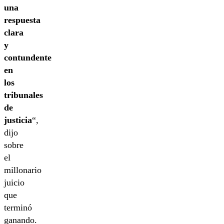
una
respuesta
clara
y
contundente
en
los
tribunales
de
justicia
“,
dijo
sobre
el
millonario
juicio
que
terminó
ganando.