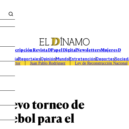
Suscripción Revista D
Papel Digital
Newsletters
Mujeres D
Economía
Reportajes
Opinión
Mundo
Entretención
Deportes
Socied
Caso Sartor
Juan Pablo Rodríguez
Ley de Reconstrucción Nacional
l nuevo torneo de
mebol para el