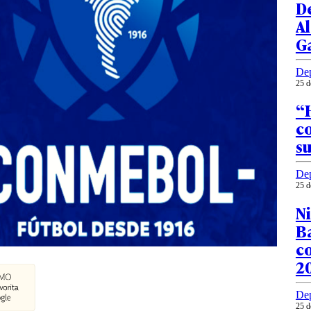
De
Al
G
Dep
25 d
“
co
su
Dep
25 d
Ni
Ba
c
2
Dep
25 d