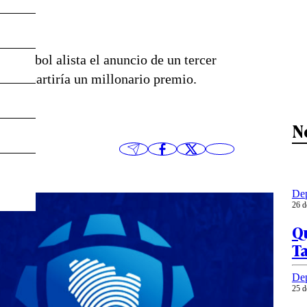
Conmebol alista el anuncio de un tercer
ual repartiría un millonario premio.
N
Dep
26 d
Qu
Ta
Dep
25 d