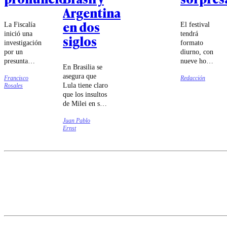
Argentina
en dos
La Fiscalía
El festival
inició una
tendrá
siglos
investigación
formato
por un
diurno, con
presunta
nueve horas
En Brasilia se
violencia
de música
asegura que
Francisco
Redacción
intrafamiliar.
entre las
Lula tiene claro
Rosales
Espinoza
14:00 y las
que los insultos
apuntó a
23:00
de Milei en su
"situaciones
horas.
contra
de carácter
Juan Pablo
responden a su
personal".
Ernst
intento de
agradar al
presidente
norteamericano.