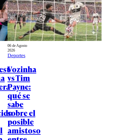
06 de Agosto
2026
Deportes
est
Vozinha
ma
vs Tim
era
Payne:
qué se
sabe
cido
sobre el
posible
l
amistoso
a
entre