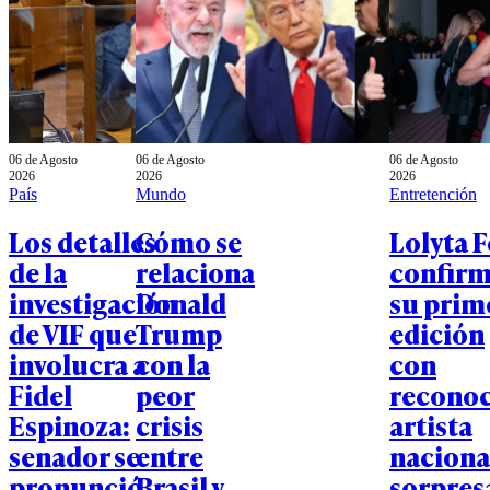
06 de Agosto
06 de Agosto
06 de Agosto
2026
2026
2026
País
Mundo
Entretención
Los detalles
Cómo se
Lolyta F
de la
relaciona
confir
investigación
Donald
su prim
de VIF que
Trump
edición
involucra a
con la
con
Fidel
peor
recono
Espinoza:
crisis
artista
senador se
entre
naciona
pronunció
Brasil y
sorpres