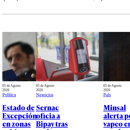
05 de Agosto
05 de Agosto
05 de Agosto
2026
2026
2026
Política
Negocios
País
Estado de
Sernac
Minsal
Excepción
oficia a
alerta p
en zonas
Bipay tras
vapeo e