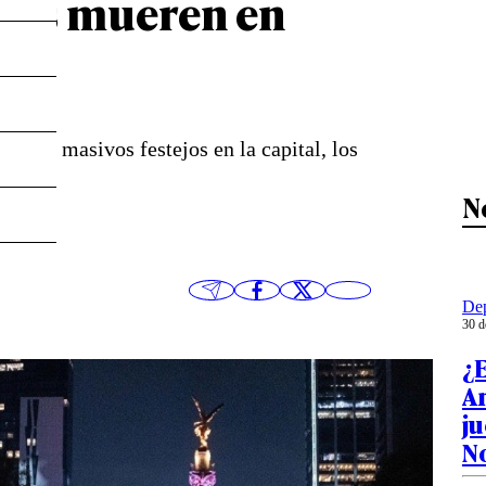
onas mueren en
s
esató masivos festejos en la capital, los
N
Dep
30 d
¿E
A
j
N