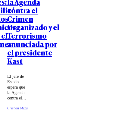
s:
la Agenda
ilizó
contra el
los
Crimen
nicos
Organizado y el
 el
Terrorismo
mes
anunciada por
el presidente
Kast
El jefe de
Estado
espera que
la Agenda
contra el
Crimen
Cristián Meza
Organizado
y el
Terrorismo
(ACOT)
sea