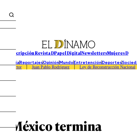
Suscripción Revista D
Papel Digital
Newsletters
Mujeres D
Economía
Reportajes
Opinión
Mundo
Entretención
Deportes
Socied
Caso Sartor
Juan Pablo Rodríguez
Ley de Reconstrucción Nacional
de México termina