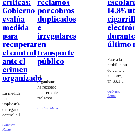
críticas:
reclamos
escolare
Gobierno
por cobros
14,8% ut
evalúa
duplicados
cigarril
medida
e
electró
para
irregulares
durante
recuperar
en
último 
el control
transporte
ante el
público
Pese a la
prohibición
crimen
de venta a
organizado
menores,
El
un 33,1%
organismo
aseguró
ha recibido
Gabriela
haber
una serie de
La medida
Romo
comprado
reclamos
no
estos
por parte de
implicaría
productos
Cristián Meza
usuarios de
entregar el
en
diversas
control a las
comercios
zonas del
Fuerzas
establecidos
país.
Gabriela
Armadas,
y siete de
Romo
sino que