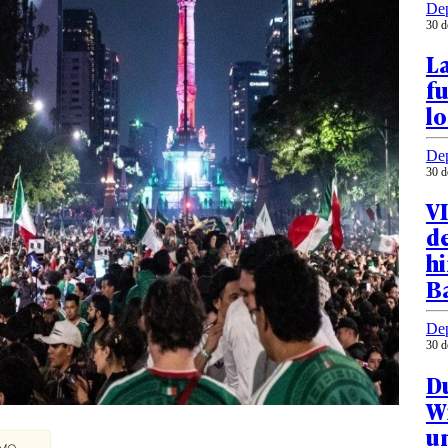
Dep
30 d
La
fu
l
Dep
30 d
V
d
hi
B
Dep
30 d
Du
Wi
un