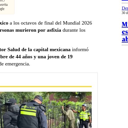
Dep
30 d
Mu
éxico
a los octavos de final del Mundial 2026
es
ersonas murieron por asfixia
durante los
a
or Salud de la capital mexicana
informó
re de 44 años y una joven de 19
 de emergencia.