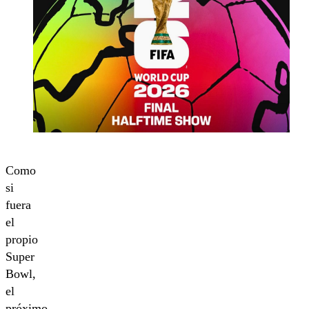
Como
si
fuera
el
propio
Super
Bowl,
el
próximo