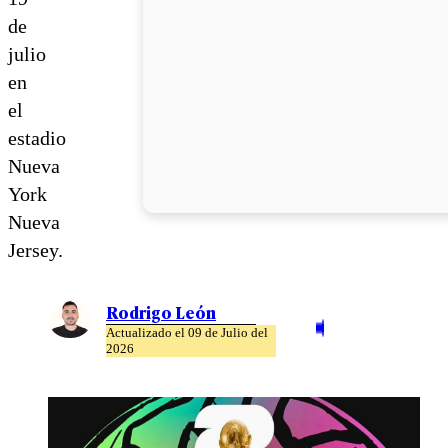
de
julio
en
el
estadio
Nueva
York
Nueva
Jersey.
Rodrigo León
Actualizado el 09 de Julio del
2026