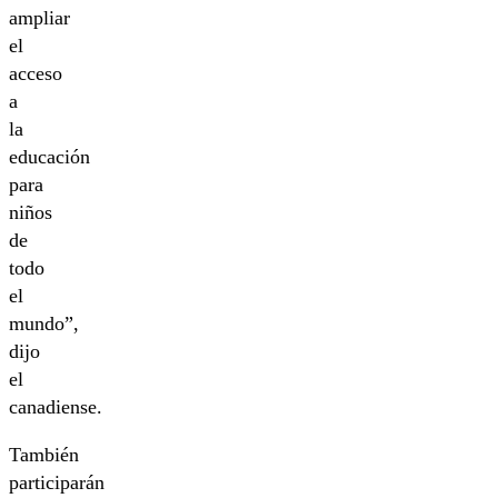
ampliar
el
acceso
a
la
educación
para
niños
de
todo
el
mundo”,
dijo
el
canadiense.
También
participarán