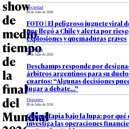
show
Sociedad
08 de Julio de 2026
de
FOTO | El peligroso juguete viral 
medio
que llegó a Chile y alerta por ries
explosiones y quemaduras graves
tiempo
Deportes
de
08 de Julio de 2026
Deschamps responde por designa
la
árbitros argentinos para su duelo
cuartos: “Algunas decisiones pue
final
lugar a debate…”
del
Deportes
08 de Julio de 2026
Mundial
Chiqui Tapia bajo la lupa: por qué 
investiga las operaciones financi