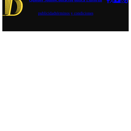
Quiénes Somos
Contacto
Política Editorial
para conocer
nuevos estilos
publicidad
términos y condiciones
de cerveza.