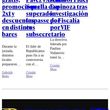
promociones
Squella dan
Espinoza tras
2x1 y
superado
investigación
descuentos
impasse por
de Fiscalía
en distintos
ex
por VIF
bares
subsecretario
La directiva
liderada por
Durante la
El líder de
Paulina
jornada,
Republicanos
Vodanovic
distintos
puso fin a su
tomó la
locales
controversia
decisión luego
prepararon
con el
Cristián
que la Fiscalía
ofertas para
subsecretario
Meza
Regional de
Gabriela
Cristián
sus clientes,
de Interior.
Valparaíso
Romo
Meza
incluyendo
iniciara una
schops
investigación
gratuitos,
que involucra
rebajas en
al
variedades
parlamentario.
seleccionadas,
concursos y
experiencias