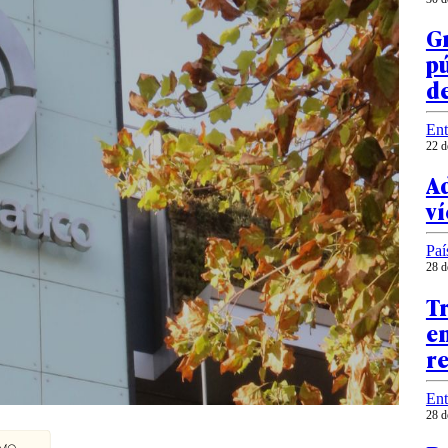
Gr
pú
d
Ent
22 d
Ad
ví
Paí
28 d
Tr
e
r
Ent
28 d