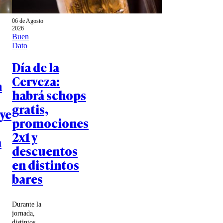
06 de Agosto
2026
Buen
Dato
Día de la
Cerveza:
n
habrá schops
gratis,
ye
promociones
2x1 y
a
descuentos
en distintos
bares
Durante la
jornada,
distintos