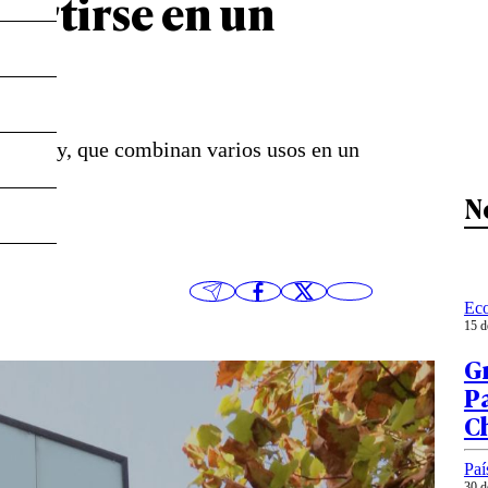
vertirse en un
tifamily, que combinan varios usos en un
N
Ec
15 d
G
Pa
Ch
Paí
30 d