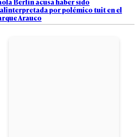
ola Berlín acusa haber sido
linterpretada por polémico tuit en el
arque Arauco