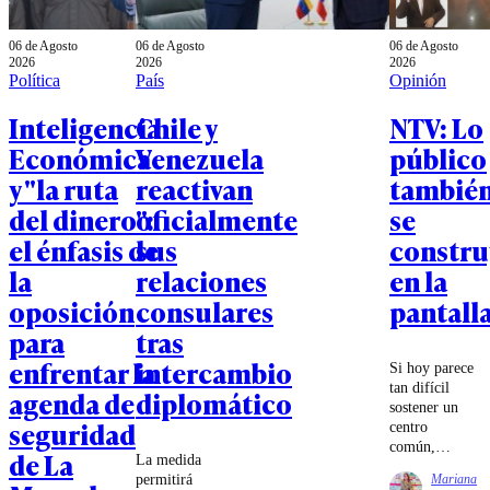
06 de Agosto
06 de Agosto
06 de Agosto
2026
2026
2026
Política
País
Opinión
Inteligencia
Chile y
NTV: Lo
Económica
Venezuela
público
y "la ruta
reactivan
tambié
del dinero":
oficialmente
se
el énfasis de
sus
constru
la
relaciones
en la
oposición
consulares
pantall
para
tras
enfrentar la
intercambio
Si hoy parece
tan difícil
agenda de
diplomático
sostener un
seguridad
centro
común,
de La
La medida
quizás parte
permitirá
Mariana
de la tarea