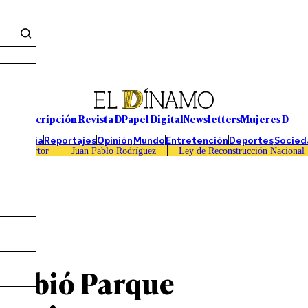
Suscripción Revista D
Papel Digital
Newsletters
Mujeres D
Economía
Reportajes
Opinión
Mundo
Entretención
Deportes
Socied
Caso Sartor
Juan Pablo Rodríguez
Ley de Reconstrucción Nacional
cribió Parque