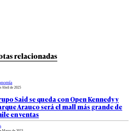
otas relacionadas
onomía
e Abril de 2025
rupo Said se queda con Open Kennedy y
rque Arauco será el mall más grande de
ile en ventas
s
e Marzo de 2023