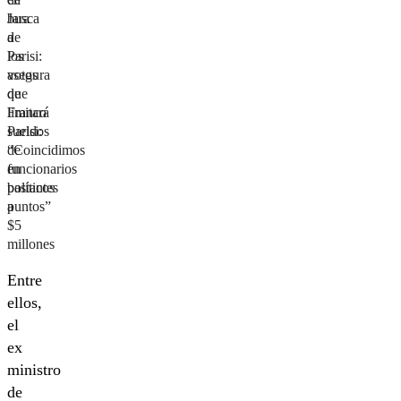
Jara
busca
a
de
Parisi:
los
asegura
votos
que
de
limitará
Franco
sueldos
Parisi:
de
“Coincidimos
funcionarios
en
políticos
bastantes
a
puntos”
$5
millones
Entre
ellos,
el
ex
ministro
de