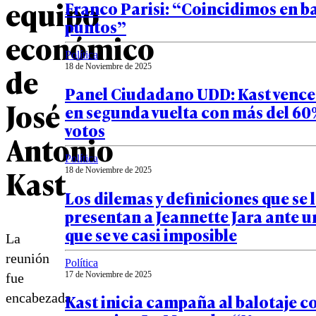
equipo
Franco Parisi: “Coincidimos en b
puntos”
económico
Política
de
18 de Noviembre de 2025
Panel Ciudadano UDD: Kast vencer
José
en segunda vuelta con más del 60%
votos
Antonio
Política
Kast
18 de Noviembre de 2025
Los dilemas y definiciones que se 
presentan a Jeannette Jara ante u
que se ve casi imposible
La
reunión
Política
17 de Noviembre de 2025
fue
encabezada
Kast inicia campaña al balotaje c