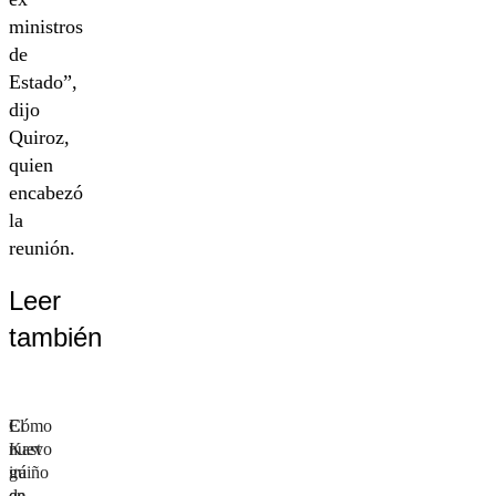
ministros
de
Estado”,
dijo
Quiroz,
quien
encabezó
la
reunión.
Leer
también
El
Cómo
nuevo
Kast
guiño
irá
de
en