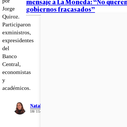
mensaje a La Moneda: “No quere
por
gobiernos fracasados”
Jorge
Quiroz.
Participaron
exministros,
expresidentes
del
Banco
Central,
economistas
y
académicos.
Natalia Saavedra
18/ 11/ 2025