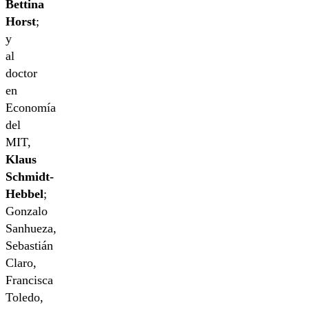
Bettina
Horst
;
y
al
doctor
en
Economía
del
MIT,
Klaus
Schmidt-
Hebbel
;
Gonzalo
Sanhueza,
Sebastián
Claro,
Francisca
Toledo,