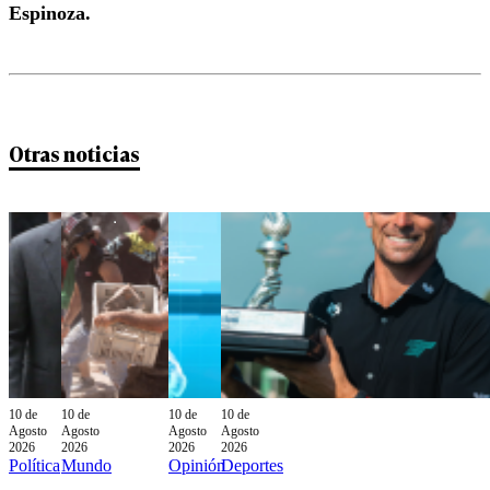
Espinoza.
Otras noticias
10 de
10 de
10 de
10 de
Agosto
Agosto
Agosto
Agosto
2026
2026
2026
2026
Política
Mundo
Opinión
Deportes