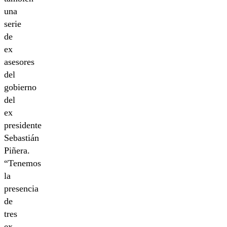
una
serie
de
ex
asesores
del
gobierno
del
ex
presidente
Sebastián
Piñera.
“Tenemos
la
presencia
de
tres
ex