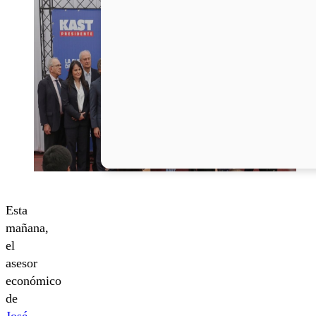
Esta
mañana,
el
asesor
económico
de
José