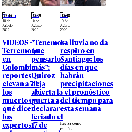
Mundo
País
País
13:16
13:09
13:08
10 de
10 de
10 de
Agosto
Agosto
Agosto
2026
2026
2026
VIDEOS -
"Tenemos
La lluvia no da
Terremoto
que
respiro en
en
pensarlo
Santiago: los
Colombia:
más":
días en que
reportes
Quiroz
habrán
elevan a 70
deja
precipitaciones
los
abierta la
y el pronóstico
muertos y
puerta a
del tiempo para
qué dicen
declarar
esta semana
los
feriado el
expertos
17 de
Revisa cómo
estará el