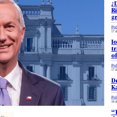
¿
Ri
g
Pol
17 d
Jo
tr
o
Pol
17 d
De
Ka
Pol
16 d
“T