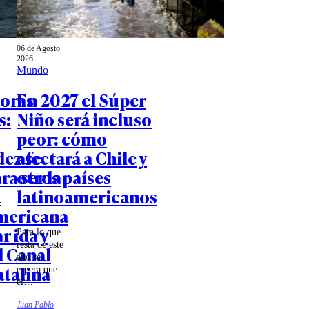
06 de Agosto
2026
Mundo
horas
En 2027 el Súper
s:
Niño será incluso
peor: cómo
ez se
afectará a Chile y
ra ser la
otros países
a
latinoamericanos
mericana
r ida y
Para lo que
resta de este
l Canal
año se
atalina
espera que
el
fenómeno
Juan Pablo
climático se