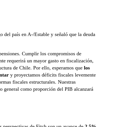
o del país en A-/Estable y señaló que la deuda
 pensiones. Cumplir los compromisos de
e requerirá un mayor gasto en fiscalización,
uctura de Chile. Por ello, esperamos que
los
ntar
y proyectamos déficits fiscales levemente
rmas fiscales estructurales. Nuestras
no general como proporción del PIB alcanzará
as perspectivas de Fitch son un avance de
2,5%