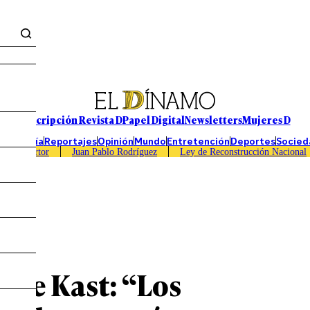
Suscripción Revista D
Papel Digital
Newsletters
Mujeres D
Economía
Reportajes
Opinión
Mundo
Entretención
Deportes
Socied
Caso Sartor
Juan Pablo Rodríguez
Ley de Reconstrucción Nacional
o de Kast: “Los