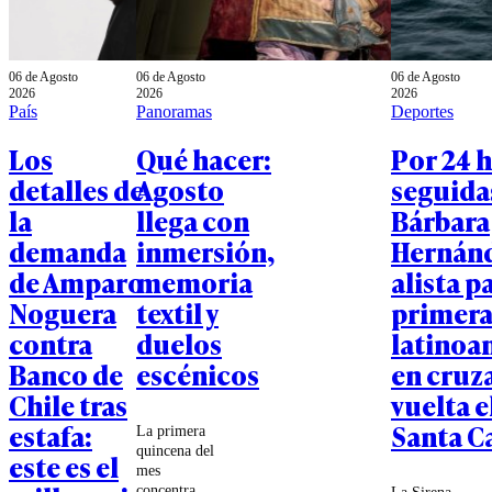
06 de Agosto
06 de Agosto
06 de Agosto
2026
2026
2026
País
Panoramas
Deportes
Los
Qué hacer:
Por 24 
detalles de
Agosto
seguida
la
llega con
Bárbara
demanda
inmersión,
Hernánd
de Amparo
memoria
alista pa
Noguera
textil y
primer
contra
duelos
latinoa
Banco de
escénicos
en cruza
Chile tras
vuelta e
estafa:
Santa C
La primera
quincena del
este es el
mes
concentra