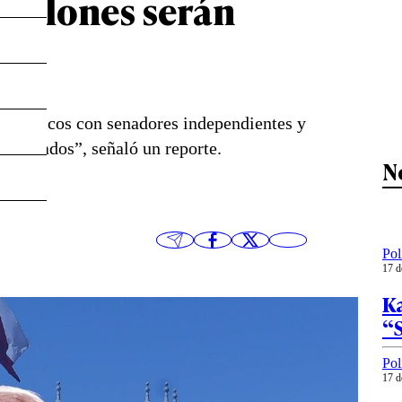
millones serán
ar”
específicos con senadores independientes y
Diputados”, señaló un reporte.
N
Pol
17 d
Ka
“
Pol
17 d