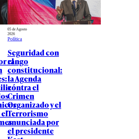
05 de Agosto
2026
Política
Seguridad con
or el
rango
n
constitucional:
s:
la Agenda
ilizó
contra el
los
Crimen
nicos
Organizado y el
 el
Terrorismo
mes
anunciada por
el presidente