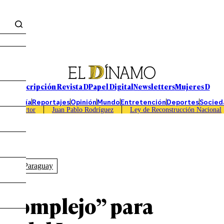
Suscripción Revista D
Papel Digital
Newsletters
Mujeres D
Economía
Reportajes
Opinión
Mundo
Entretención
Deportes
Socied
Caso Sartor
Juan Pablo Rodríguez
Ley de Reconstrucción Nacional
cec
#Paraguay
 complejo” para