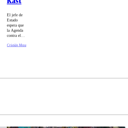
Kast
El jefe de
Estado
espera que
la Agenda
contra el
Crimen
Cristián Meza
Organizado
y el
Terrorismo
(ACOT)
sea
despachada
antes de
Navidad.