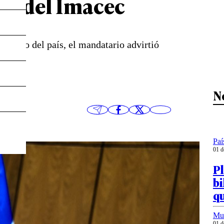
vas del Imacec
sempleo del país, el mandatario advirtió
N
Paí
01 d
Pl
bi
q
Mu
01 d