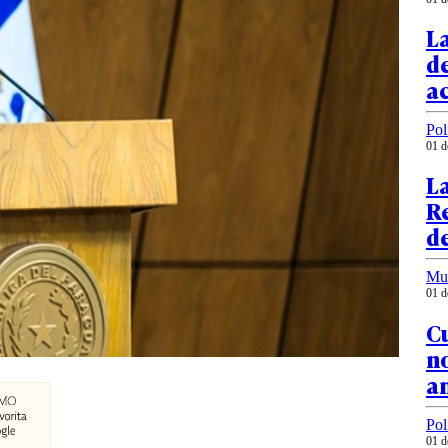
L
de
a
Pol
01 d
La
Re
de
Mu
01 d
C
no
an
Pol
01 d