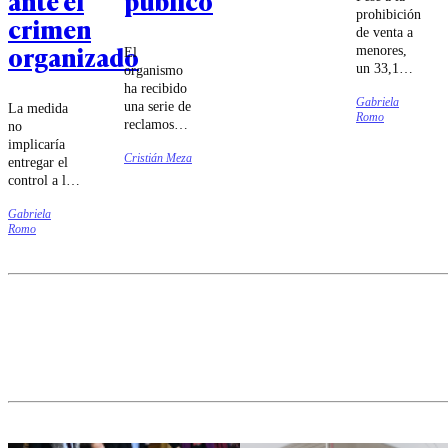
ante el
público
prohibición
crimen
de venta a
organizado
menores,
El
un 33,1%
organismo
aseguró
ha recibido
Gabriela
haber
una serie de
La medida
Romo
comprado
reclamos
no
estos
por parte de
implicaría
productos
Cristián Meza
usuarios de
entregar el
en
diversas
control a las
comercios
zonas del
Fuerzas
establecidos
país.
Gabriela
Armadas,
y siete de
Romo
sino que
cada diez
estaría
accedió a
dirigida por
ellos
Carabineros
mediante el
mediante
comercio
acuerdos de
informal.
colaboración
con personal
militar.