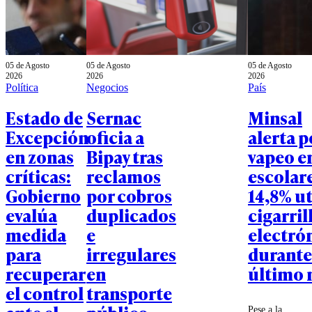
05 de Agosto
05 de Agosto
05 de Agosto
2026
2026
2026
Política
Negocios
País
Estado de
Sernac
Minsal
Excepción
oficia a
alerta p
en zonas
Bipay tras
vapeo e
críticas:
reclamos
escolare
Gobierno
por cobros
14,8% ut
evalúa
duplicados
cigarril
medida
e
electró
para
irregulares
durante
recuperar
en
último 
el control
transporte
Pese a la