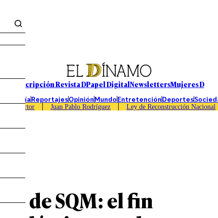
Suscripción Revista D
Papel Digital
Newsletters
Mujeres D
Economía
Reportajes
Opinión
Mundo
Entretención
Deportes
Socied
Caso Sartor
Juan Pablo Rodríguez
Ley de Reconstrucción Nacional
ira de SQM: el fin