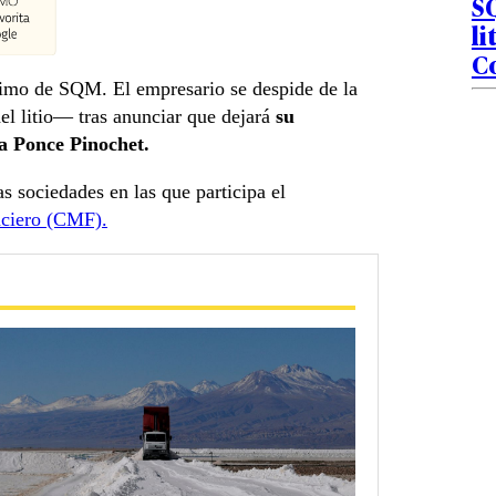
S
li
C
imo de SQM. El empresario se despide de la
l litio— tras anunciar que dejará
su
ca Ponce Pinochet.
s sociedades en las que participa el
nciero (CMF).