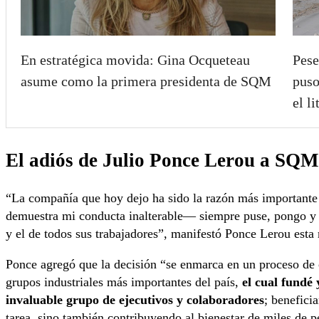
En estratégica movida: Gina Ocqueteau
Pese
asume como la primera presidenta de SQM
puso
el li
El adiós de Julio Ponce Lerou a SQM
“La compañía que hoy dejo ha sido la razón más important
demuestra mi conducta inalterable— siempre puse, pongo y 
y el de todos sus trabajadores”, manifestó Ponce Lerou esta
Ponce agregó que la decisión “se enmarca en un proceso de 
grupos industriales más importantes del país,
el cual fundé 
invaluable grupo de ejecutivos y colaboradores
; benefici
tarea, sino también contribuyendo al bienestar de miles de p