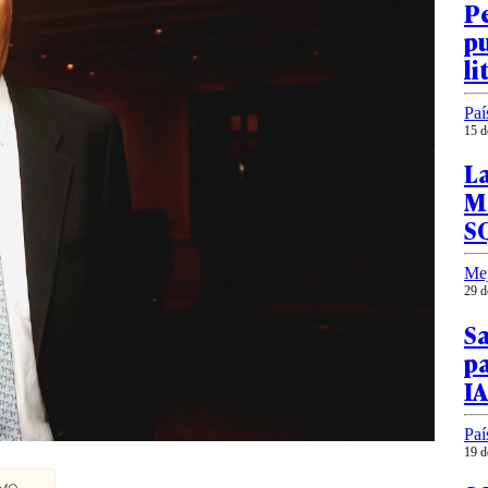
Pe
pu
li
Paí
15 d
L
M
SQ
Me
29 d
S
pa
IA
Paí
19 d