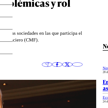
 polémicas y rol
do
n de las sociedades en las que participa el
o Financiero (CMF).
N
Ne
28 d
E
a
Ec
24 d