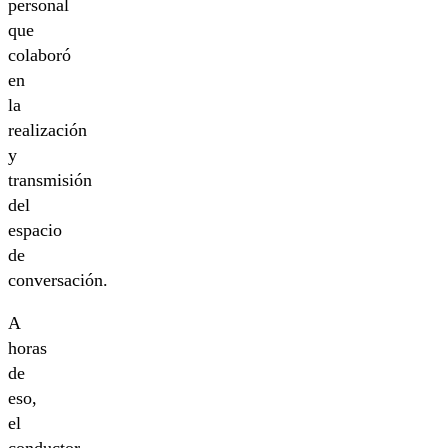
personal
que
colaboró
en
la
realización
y
transmisión
del
espacio
de
conversación.
A
horas
de
eso,
el