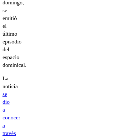
domingo,
se
emitió
el
último
episodio
del
espacio
dominical.
La
noticia
se
dio
a
conocer
a
través