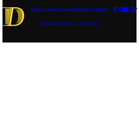
número
entregado en
Quiénes Somos
Contacto
Política Editorial
cadena
nacional.
publicidad
términos y condiciones