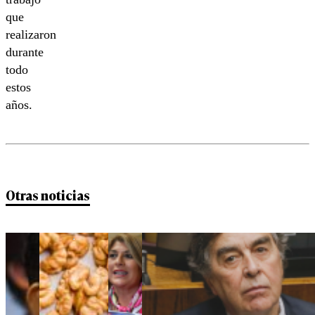
que
realizaron
durante
todo
estos
años.
Otras noticias