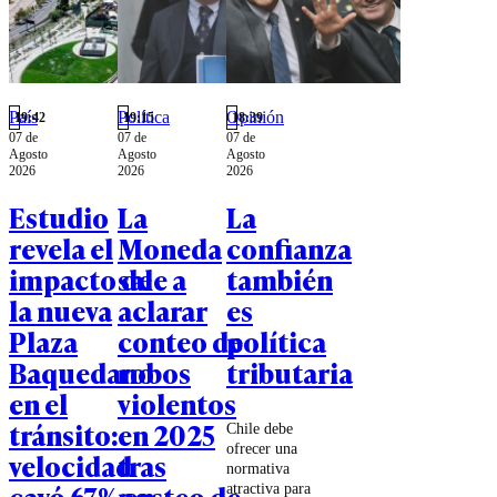
País
Política
Opinión
19:42
19:15
18:39
07 de
07 de
07 de
Agosto
Agosto
Agosto
2026
2026
2026
Estudio
La
La
revela el
Moneda
confianza
impacto de
sale a
también
la nueva
aclarar
es
Plaza
conteo de
política
Baquedano
robos
tributaria
en el
violentos
tránsito:
en 2025
Chile debe
ofrecer una
velocidad
tras
normativa
cayó 67% en
posteo de
atractiva para