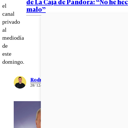
de La Caja de Pandora: “No he he
el
malo”
canal
privado
al
mediodía
de
este
domingo.
Rodrigo León
28/ 12/ 2020