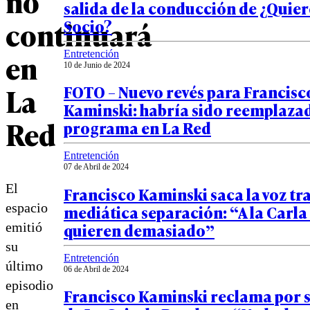
no
salida de la conducción de ¿Quier
continuará
Socio?
en
Entretención
10 de Junio de 2024
La
FOTO – Nuevo revés para Francisc
Kaminski: habría sido reemplazad
Red
programa en La Red
Entretención
07 de Abril de 2024
El
Francisco Kaminski saca la voz tra
espacio
mediática separación: “A la Carla 
quieren demasiado”
emitió
su
Entretención
último
06 de Abril de 2024
episodio
Francisco Kaminski reclama por s
en