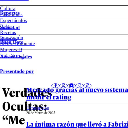
Francisca
Cultura
Deportes
Panoramas
Gavilán
Espectáculos
Beber
Sociedad
adelantó
Recetas
Innovación
Notas relacionadas
Reseñas
Buen Dato
Medio Ambiente
su
Mujeres D
Vida Social
Avisos Legales
salida
Entretención
Presentado por
08 de Abril de 2025
de
La resurrección de Nuevo Amores
Verdades
Mercado gracias al nuevo sistema
medir el rating
Ocultas:
Entretención
26 de Marzo de 2025
“Me
La íntima razón que llevó a Fabri