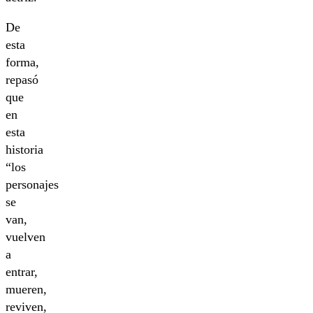
De
esta
forma,
repasó
que
en
esta
historia
“los
personajes
se
van,
vuelven
a
entrar,
mueren,
reviven,