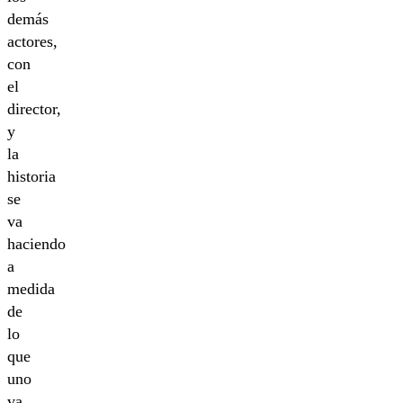
demás
actores,
con
el
director,
y
la
historia
se
va
haciendo
a
medida
de
lo
que
uno
va