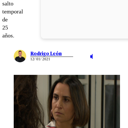
salto
temporal
de
25
años.
Rodrigo León
12/ 01/ 2021