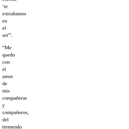
‘te
extrañamos
en
el
set'”.
“Me
quedo
con
el
amor
de
mis
compañeras
y
compañeros,
del
tremendo