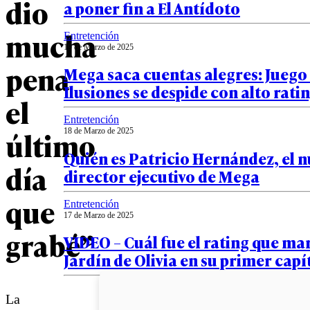
dio
a poner fin a El Antídoto
mucha
Entretención
19 de Marzo de 2025
pena
Mega saca cuentas alegres: Juego
Ilusiones se despide con alto rati
el
Entretención
último
18 de Marzo de 2025
Quién es Patricio Hernández, el 
día
director ejecutivo de Mega
que
Entretención
17 de Marzo de 2025
grabé”
VIDEO – Cuál fue el rating que ma
Jardín de Olivia en su primer capí
La