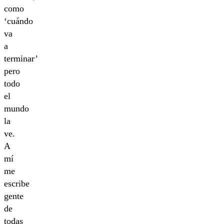
como
‘cuándo
va
a
terminar’
pero
todo
el
mundo
la
ve.
A
mí
me
escribe
gente
de
todas