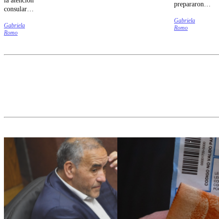
construirlo
prepararon
consular
desde lugares
ofertas para
para
más
Gabriela
sus clientes,
Gabriela
ciudadanos
Romo
modestos,
incluyendo
Romo
chilenos y
pero no
schops
venezolanos,
menos
gratuitos,
marcando el
decisivos. Un
rebajas en
inicio de
canal público
variedades
una nueva
infantil y
seleccionadas,
etapa en los
cultural es
concursos y
vínculos
uno de esos
experiencias
entre ambos
lugares. No
para conocer
gobiernos.
porque
nuevos estilos
resuelva
de cerveza.
todo, sino
porque
recuerda que
todavía es
posible
pensar en
algo más que
en la
supervivencia
individual.
Todavía es