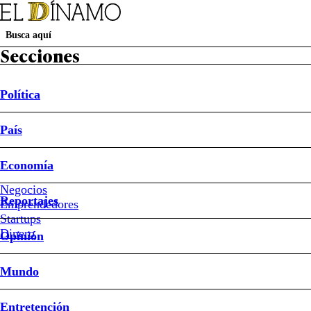
Secciones
Política
País
Política
País
Economía
Negocios
Reportajes
Entretención
Emprendedores
Startups
#Daniel Radcliffe
#Harry Potter
Dinero
Opinión
Mundo
“Estoy avergonzado”: la
Entretención