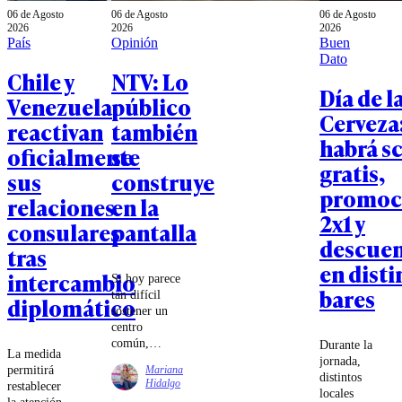
06 de Agosto
06 de Agosto
06 de Agosto
2026
2026
2026
País
Opinión
Buen
Dato
Chile y
NTV: Lo
Día de l
Venezuela
público
Cerveza
reactivan
también
habrá s
oficialmente
se
gratis,
sus
construye
promoc
relaciones
en la
2x1 y
consulares
pantalla
descue
tras
en disti
intercambio
Si hoy parece
bares
tan difícil
diplomático
sostener un
centro
común,
Durante la
La medida
quizás parte
jornada,
permitirá
Mariana
de la tarea
distintos
Hidalgo
restablecer
sea volver a
locales
la atención