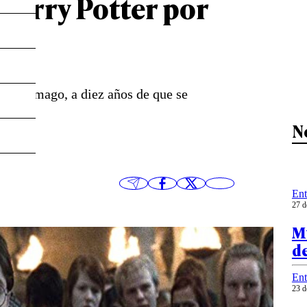
 Harry Potter por
l joven mago, a diez años de que se
N
Ent
27 d
Mu
d
Ent
23 d