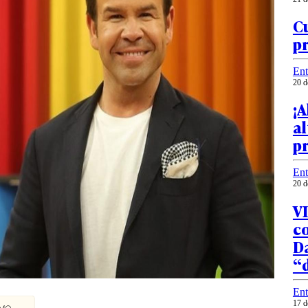
Cu
p
Ent
20 d
¡A
al
p
Ent
20 d
VI
c
D
“d
Ent
17 d