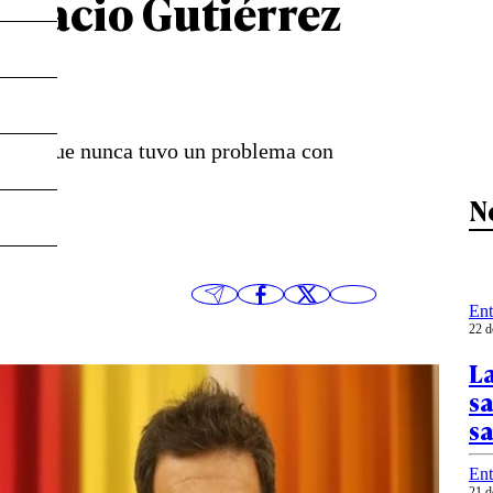
Ignacio Gutiérrez
eguró que nunca tuvo un problema con
N
Ent
22 d
La
sa
sa
Ent
21 d