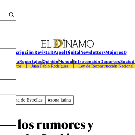
Suscripción Revista D
Papel Digital
Newsletters
Mujeres D
Economía
Reportajes
Opinión
Mundo
Entretención
Deportes
Socied
Caso Sartor
Juan Pablo Rodríguez
Ley de Reconstrucción Nacional
N
#Zona de Estrellas
#zona latina
 de los rumores y