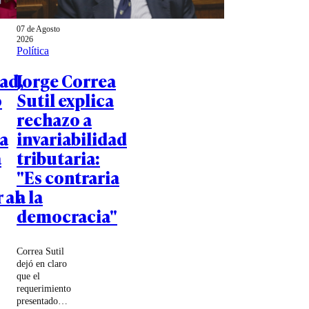
07 de Agosto
2026
Política
ad,
Jorge Correa
o
Sutil explica
rechazo a
a
invariabilidad
a
tributaria:
"Es contraria
 al
a la
democracia"
Correa Sutil
dejó en claro
que el
requerimiento
presentado