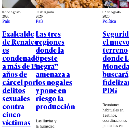
07 de Agosto
07 de Agosto
07 de Agosto
2026
2026
2026
País
País
Política
Exalcalde
Las tres
Segurid
de Renaico
regiones
el nuev
es
donde la
terreno
condenado
“peste
donde L
a más de 15
negra”
Moned
años de
amenaza a
buscará
cárcel por
los nogales
fidelizar
delitos
y pone en
PDG
sexuales
riesgo la
contra
producción
Reuniones
habituales en
cinco
Teatinos,
víctimas
coordinaciones
Las lluvias y
puntuales en
la humedad