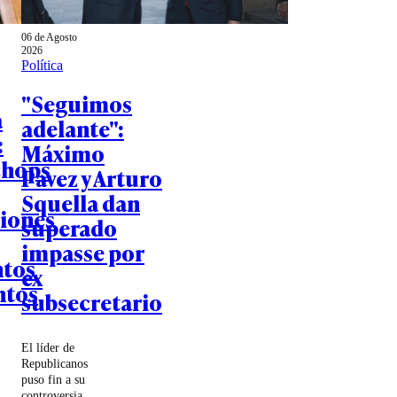
06 de Agosto
2026
Política
"Seguimos
a
adelante":
:
Máximo
chops
Pavez y Arturo
Squella dan
iones
superado
impasse por
ntos
ex
ntos
subsecretario
El líder de
Republicanos
puso fin a su
controversia