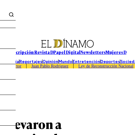
Suscripción Revista D
Papel Digital
Newsletters
Mujeres D
Economía
Reportajes
Opinión
Mundo
Entretención
Deportes
Socied
Caso Sartor
Juan Pablo Rodríguez
Ley de Reconstrucción Nacional
 llevaron a