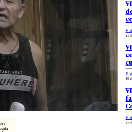
VI
d
c
Ent
25 d
V
co
c
Ent
16 d
VI
fa
Co
Ent
25 d