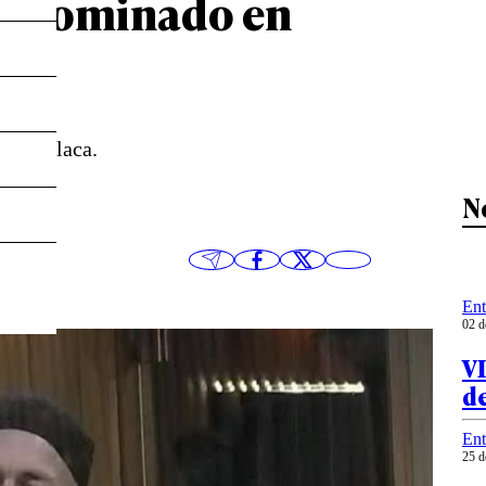
nto nominado en
a la placa.
N
Ent
02 d
V
de
Ent
25 d