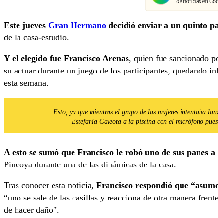
Este jueves
Gran Hermano
decidió enviar a un quinto pa
de la casa-estudio.
Y el elegido fue Francisco Arenas
, quien fue sancionado po
su actuar durante un juego de los participantes, quedando inh
esta semana.
Esto, ya que mientras el grupo de las mujeres intentaba lan
Estefanía Galeota a la piscina con el micrófono pue
A esto se sumó que Francisco le robó uno de sus panes a
Pincoya durante una de las dinámicas de la casa.
Tras conocer esta noticia,
Francisco respondió que “asumo 
“uno se sale de las casillas y reacciona de otra manera frent
de hacer daño”.