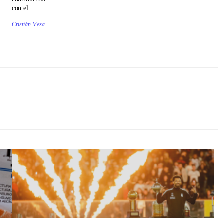
con el
subsecretario
Cristián Meza
de Interior.