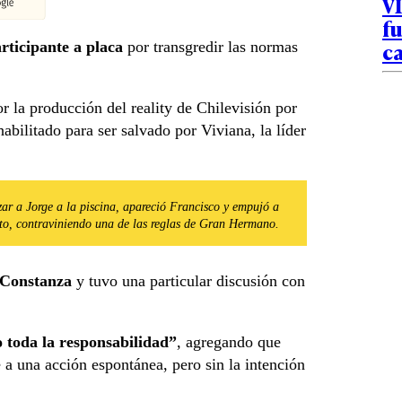
VI
fu
c
rticipante a placa
por transgredir las normas
r la producción del reality de Chilevisión por
abilitado para ser salvado por Viviana, la líder
zar a Jorge a la piscina, apareció Francisco y empujó a
sto, contraviniendo una de las reglas de Gran Hermano.
 Constanza
y tuvo una particular discusión con
toda la responsabilidad”
, agregando que
e a una acción espontánea, pero sin la intención