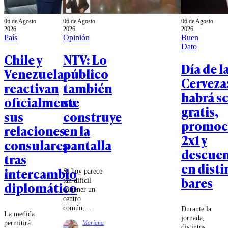
06 de Agosto
06 de Agosto
06 de Agosto
2026
2026
2026
País
Opinión
Buen
Dato
Chile y
NTV: Lo
Día de l
Venezuela
público
Cerveza
reactivan
también
habrá s
oficialmente
se
gratis,
sus
construye
promoc
relaciones
en la
2x1 y
consulares
pantalla
descue
tras
en disti
intercambio
Si hoy parece
bares
tan difícil
diplomático
sostener un
centro
común,
Durante la
La medida
quizás parte
jornada,
permitirá
Mariana
de la tarea
distintos