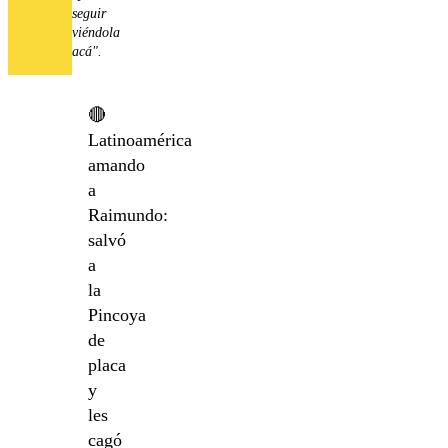
seguir
viéndola
acá".
🔴
Latinoamérica
amando
a
Raimundo:
salvó
a
la
Pincoya
de
placa
y
les
cagó