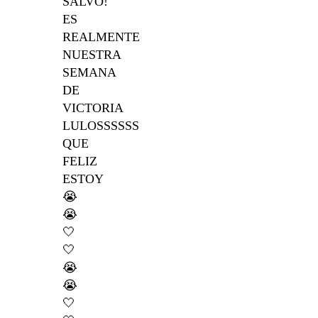
SALVÓ!
ES
REALMENTE
NUESTRA
SEMANA
DE
VICTORIA
LULOSSSSSS
QUE
FELIZ
ESTOY
😭
😭
🤍
🤍
😭
😭
🤍