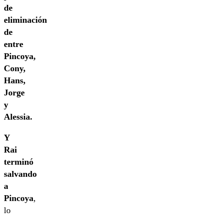
de
eliminación
de
entre
Pincoya,
Cony,
Hans,
Jorge
y
Alessia.
Y
Rai
terminó
salvando
a
Pincoya
,
lo