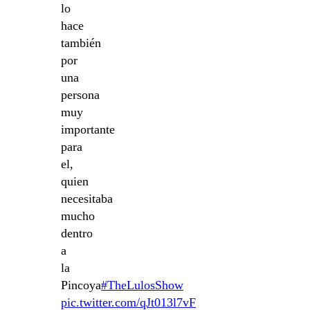
lo
hace
también
por
una
persona
muy
importante
para
el,
quien
necesitaba
mucho
dentro
a
la
Pincoya
#TheLulosShow
pic.twitter.com/qJt013l7vF