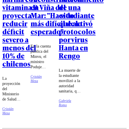
vitamina D
en Viña del
de una
proyecta
Mar: "Ha sido
estudiante
reducir
más difícil de lo
que activó
déficit
esperado"
protocolos
severo a
por virus
menos del
Hanta en
En la cuenta
pública del
10% de
Rengo
Minvu, el
chilenos
ministro
Poduje
La muerte de
expresó que
la estudiante
Cristián
la
La
movilizó a la
Meza
recuperación
proyección
autoridad
de viviendas
del
sanitaria, que
en la ciudad
Ministerio
inició las
"ha costado
de Salud
Gabriela
diligencias
más" y
responde a
Romo
para
apuntó al
Cristián
una brecha
determinar
gobierno
Meza
actual que
las
anterior.
hoy supera
circunstancias
el 20% en
del