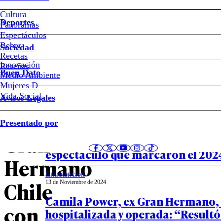
Las
Cultura
diferencias
Deportes
Panoramas
Espectáculos
entre
Beber
Sociedad
Recetas
la
Innovación
Notas relacionadas
Reseñas
Buen Dato
Medio Ambiente
Mujeres D
final
Vida Social
Avisos Legales
de
Entretención
Presentado por
20 de Diciembre de 2024
Gran
VIDEOS – Los diez personajes del
espectáculo que marcaron el 202
Hermano
Entretención
Chile
13 de Noviembre de 2024
Camila Power, ex Gran Hermano, 
con
hospitalizada y operada: “Resultó