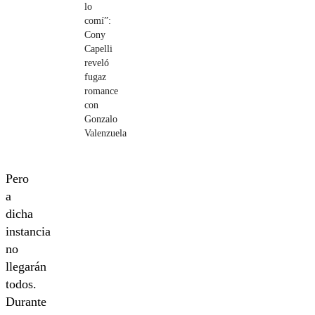
lo
comí”:
Cony
Capelli
reveló
fugaz
romance
con
Gonzalo
Valenzuela
Pero
a
dicha
instancia
no
llegarán
todos.
Durante