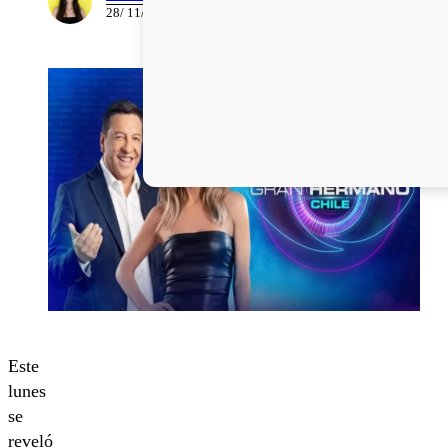
28/ 11/ 2023
Este
lunes
se
reveló