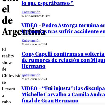
lo que esperábamos”
el
Entretención
de
07 de Noviembre de 2024
VIDEO – Pedro Astorga termina e
Argentina
Urgencias tras sufrir accidente 
Entretención
28 de Octubre de 2024
El
Cony Capelli confirma su solterí
reality
de rumores de relación con Migue
show
Hermano
de
Chilevisión
Entretención
25 de Octubre de 2024
se
VIDEO – “Fui injusta”: las disculpa
llevará
Michelle Carvalho a Camila Andra
a
final de Gran Hermano
cabo