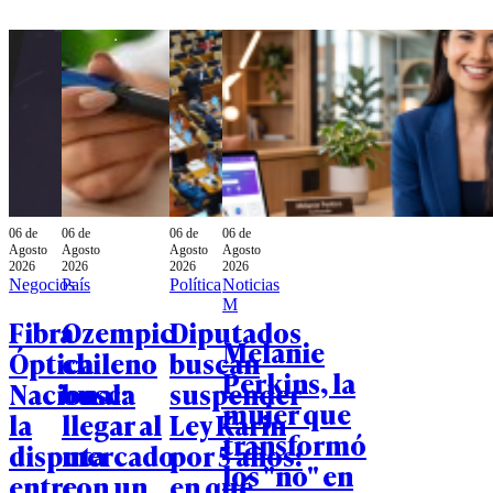
06 de
06 de
06 de
06 de
Agosto
Agosto
Agosto
Agosto
2026
2026
2026
2026
Negocios
País
Política
Noticias
M
Fibra
Ozempic
Diputados
Melanie
Óptica
chileno
buscan
Perkins, la
Nacional:
busca
suspender
mujer que
la
llegar al
Ley Karin
transformó
disputa
mercado
por 5 años:
los "no" en
entre
con un
en qué