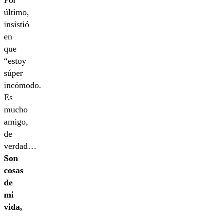
Por
último,
insistió
en
que
“estoy
súper
incómodo.
Es
mucho
amigo,
de
verdad…
Son
cosas
de
mi
vida,