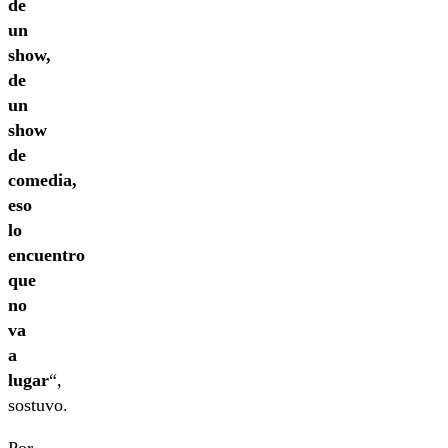
de
un
show,
de
un
show
de
comedia,
eso
lo
encuentro
que
no
va
a
lugar
“,
sostuvo.