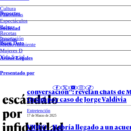
Cultura
VIDEO
Deportes
Panoramas
Espectáculos
–
Beber
Sociedad
Recetas
Sergio
Innovación
Notas relacionadas
Reseñas
Buen Dato
Medio Ambiente
Mujeres D
Freire
Vida Social
Avisos Legales
reaparece
Entretención
Presentado por
31 de Marzo de 2025
tras
VIDEO – “Nadie va a saber de esta
conversación”: revelan chats de 
escándalo
Orsini por caso de Jorge Valdivia
por
Entretención
17 de Marzo de 2025
infidelidad
VIDEO – Habría llegado a un acue