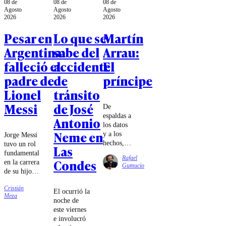
08 de
08 de
08 de
Agosto
Agosto
Agosto
2026
2026
2026
Pesar en
Lo que se
Martín
Argentina:
sabe del
Arrau:
falleció el
accidente
El
padre de
de
príncipe
Lionel
tránsito
Messi
de José
De
espaldas a
Antonio
los datos
Neme en
y a los
Jorge Messi
hechos,
tuvo un rol
Las
pegado a
fundamental
Rafael
Condes
la
en la carrera
Gumucio
pantalla,
de su hijo,
Chile pide
llevándolo a
eficiencia,
Cristián
España para
El ocurrió la
Meza
diligencia,
que jugara
noche de
alguien
por el
este viernes
que llegue
Barcelona.
e involucró
temprano