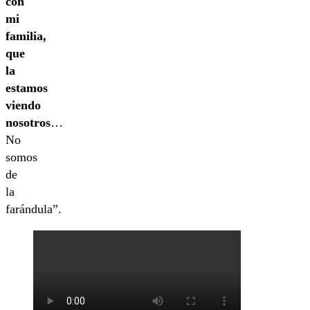
con
mi
familia,
que
la
estamos
viendo
nosotros
…
No
somos
de
la
farándula”.