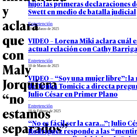
hijo: las primeras declaraciones 
y
Swett en medio de batalla judicial
aclara
Entretención
10 de Marzo de 2025
que
VIDEO – Lorena Miki aclara cuál e
actual relación con Cathy Barrig
con
Entretención
Maly
10 de Marzo de 2025
VIDEO – “Soy una mujer libre”: la
Jorquiera
de Tonka Tomicic a directa pregu
Julio César en Primer Plano
“no
Entretención
estamos
18 de Febrero de 2025
“No es fácil ser la cara…”: Julio C
separados”
Rodríguez responde a las “mentir