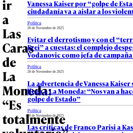
ir
Vanessa Kaiser por “golpe de Est
ciudadanía va a aislar a los viole
a
Política
Las
26 de Noviembre de 2025
Evitar el derrotismo y con el “te
Caras
Frei” a cuestas: el complejo desp
Vodanovic como jefa de campaña 
de
Política
La
26 de Noviembre de 2025
La advertencia de Vanessa Kaiser 
Moneda:
llega a La Moneda: “Nos van a hac
golpe de Estado”
“Es
Política
totalmente
26 de Noviembre de 2025
Las críticas de Franco Parisi a Ka
voluntario”