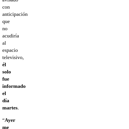
con
anticipación
que
no
acudiría
al
espacio
televisivo,
él
solo
fue
informado
el
día
martes
.
“
Ayer
me