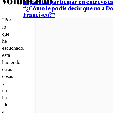
negarse a participar en entrevista
“¿Cómo le podís decir que no a D
Francisco?”
“Por
lo
que
he
escuchado,
está
haciendo
otras
cosas
y
no
ha
ido
a