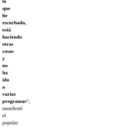
lo
que
he
escuchado,
está
haciendo
otras
cosas
y
no
ha
ido
a
varios
programas
“,
manifestó
el
popular