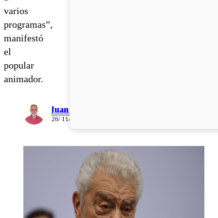
varios
programas”,
manifestó
el
popular
animador.
Juan Pablo Ernst
26/ 11/ 2025