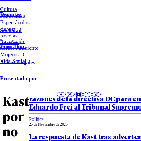
#José
Cultura
Antonio
Deportes
Kast
Panoramas
Espectáculos
Beber
Sociedad
Don
Recetas
Innovación
Notas relacionadas
Reseñas
Buen Dato
Medio Ambiente
Francisco
Mujeres D
Vida Social
Avisos Legales
disculpó
Política
Presentado por
26 de Noviembre de 2025
a
“Estamos frente a hechos graves”:
Kast
razones de la directiva DC para en
Eduardo Frei al Tribunal Suprem
por
Política
no
26 de Noviembre de 2025
La respuesta de Kast tras adverte