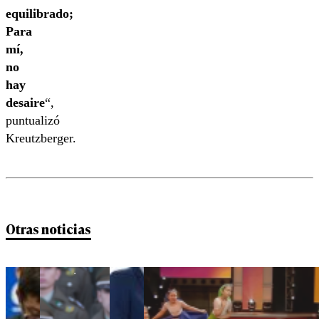
equilibrado;
Para
mí,
no
hay
desaire
“,
puntualizó
Kreutzberger.
Otras noticias