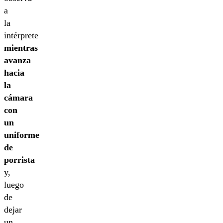
a
la
intérprete
mientras
avanza
hacia
la
cámara
con
un
uniforme
de
porrista
y,
luego
de
dejar
un