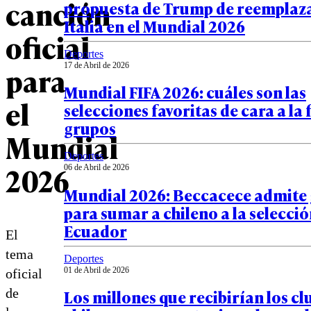
canción
propuesta de Trump de reemplaza
Italia en el Mundial 2026
oficial
Deportes
para
17 de Abril de 2026
Mundial FIFA 2026: cuáles son las
el
selecciones favoritas de cara a la 
grupos
Mundial
Deportes
2026
06 de Abril de 2026
Mundial 2026: Beccacece admite 
para sumar a chileno a la selecció
Ecuador
El
tema
Deportes
01 de Abril de 2026
oficial
de
Los millones que recibirían los cl