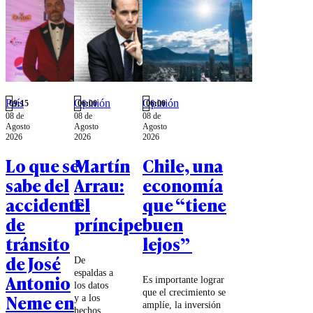
País
Opinión
Opinión
09:15
06:00
06:00
08 de
08 de
08 de
Agosto
Agosto
Agosto
2026
2026
2026
Lo que se
Martín
Chile, una
sabe del
Arrau:
economía
accidente
El
que “tiene
de
príncipe
buen
tránsito
lejos”
de José
De
espaldas a
Antonio
Es importante lograr
los datos
que el crecimiento se
Neme en
y a los
amplíe, la inversión
hechos,