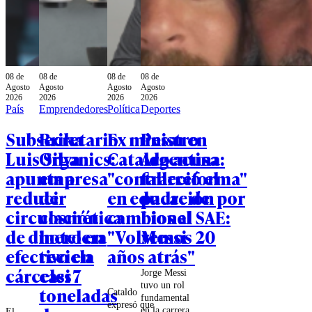
08 de
08 de
08 de
08 de
Agosto
Agosto
Agosto
Agosto
2026
2026
2026
2026
País
Emprendedores
Política
Deportes
Subsecretario
Brika
Ex ministro
Pesar en
Luis Silva
Organics:
Cataldo acusa
Argentina:
apunta a
empresa
"contrarreforma"
falleció el
reducir
de
en educación por
padre de
circulación
cosmética
cambios al SAE:
Lionel
de dinero en
hotelera
"Volvemos 20
Messi
efectivo en
recicla
años atrás"
cárceles
casi 7
Jorge Messi
tuvo un rol
toneladas
Cataldo
fundamental
expresó que
en la carrera
El