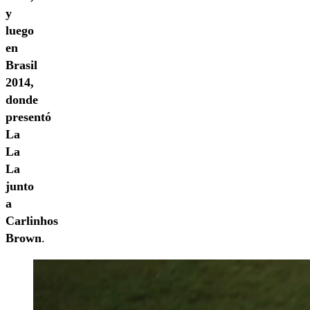
y
luego
en
Brasil
2014,
donde
presentó
La
La
La
junto
a
Carlinhos
Brown
.