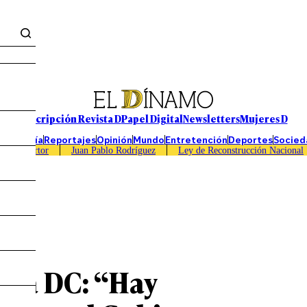
Suscripción Revista D
Papel Digital
Newsletters
Mujeres D
Economía
Reportajes
Opinión
Mundo
Entretención
Deportes
Socied
Caso Sartor
Juan Pablo Rodríguez
Ley de Reconstrucción Nacional
cada DC: “Hay