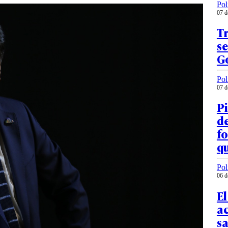
Pol
07 d
Tr
se
G
Pol
07 d
Pi
d
f
qu
Pol
06 d
El
a
sa