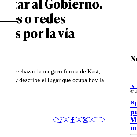
entar al Gobierno.
lles o redes
mos por la vía
N
etió a rechazar la megarreforma de Kast,
ienda y describe el lugar que ocupa hoy la
Pol
07 d
“H
pu
Mo
m