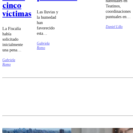
habituales en
cinco
Teatinos,
víctimas
coordinaciones
Las lluvias y
puntuales en
la humedad
votaciones y
han
Daniel Lillo
un PDG cada
favorecido
La Fiscalía
vez más
esta
había
distante de la
enfermedad,
solicitado
izquierda
Gabriela
que podría
inicialmente
Romo
marcan la
intensificarse
una pena
relación que
durante los
superior a
La Moneda
próximos
Gabriela
los 50 años
intenta
Romo
meses.
de prisión
profundizar de
por el
cara a la nueva
conjunto de
etapa
delitos
legislativa.
atribuidos
al exjefe
comunal.