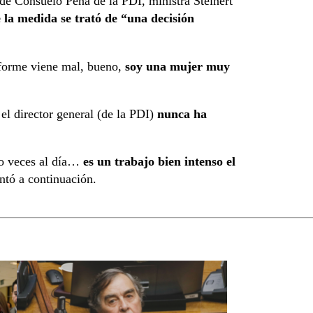
 de Consuelo Peña de la PDI, ministra Steinert
 la medida se trató de “una decisión
nforme viene mal, bueno,
soy una mujer muy
 el director general (de la PDI)
nunca ha
ro veces al día…
es un trabajo bien intenso el
ntó a continuación.