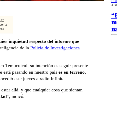
Pol
30 d
“
mi
n
ier inquietud respecto del informe que
nteligencia de la
Policía de Investigaciones
 en Temucuicui, su intención es seguir presente
ue está pasando en nuestro país
es en terreno,
oncedió este jueves a radio Infinita.
estar allá, y que cualquier cosa que sientan
idad
“, indicó.