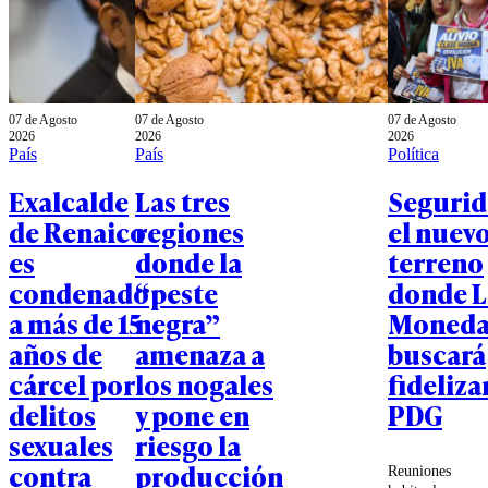
07 de Agosto
07 de Agosto
07 de Agosto
2026
2026
2026
País
País
Política
Exalcalde
Las tres
Segurid
de Renaico
regiones
el nuev
es
donde la
terreno
condenado
“peste
donde L
a más de 15
negra”
Moned
años de
amenaza a
buscará
cárcel por
los nogales
fidelizar
delitos
y pone en
PDG
sexuales
riesgo la
contra
producción
Reuniones