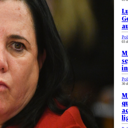
Lu
Go
au
Pol
03 d
Mi
se
i
Pol
30 d
Mi
q
a
li