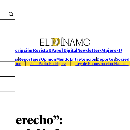
Suscripción Revista D
Papel Digital
Newsletters
Mujeres D
Economía
Reportajes
Opinión
Mundo
Entretención
Deportes
Socied
Caso Sartor
Juan Pablo Rodríguez
Ley de Reconstrucción Nacional
l Derecho”: