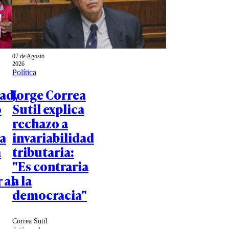
07 de Agosto
2026
Política
ad,
Jorge Correa
o
Sutil explica
rechazo a
a
invariabilidad
a
tributaria:
"Es contraria
 al
a la
democracia"
Correa Sutil