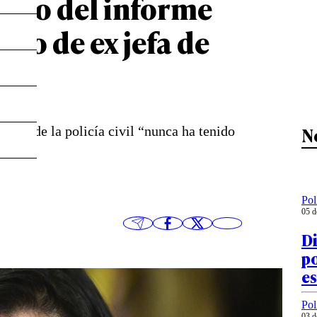
ltado del informe
ido de ex jefa de
N
neral de la policía civil “nunca ha tenido
Pol
05 d
Di
po
e
Pol
03 d