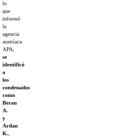
lo
que
informó
la
agencia
austríaca
APA,
se
identificó
a
los
condenados
como
Beran
A.
y
Ardan
K.
,