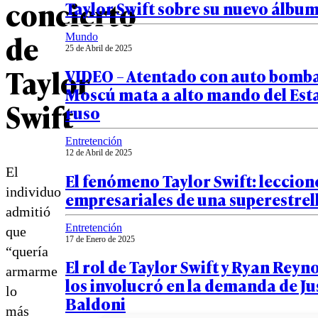
concierto
Taylor Swift sobre su nuevo álbu
de
Mundo
25 de Abril de 2025
Taylor
VIDEO – Atentado con auto bomba
Moscú mata a alto mando del Es
Swift
ruso
Entretención
12 de Abril de 2025
El
El fenómeno Taylor Swift: leccion
individuo
empresariales de una superestrel
admitió
Entretención
que
17 de Enero de 2025
“quería
El rol de Taylor Swift y Ryan Reyn
armarme
los involucró en la demanda de Ju
lo
Baldoni
más