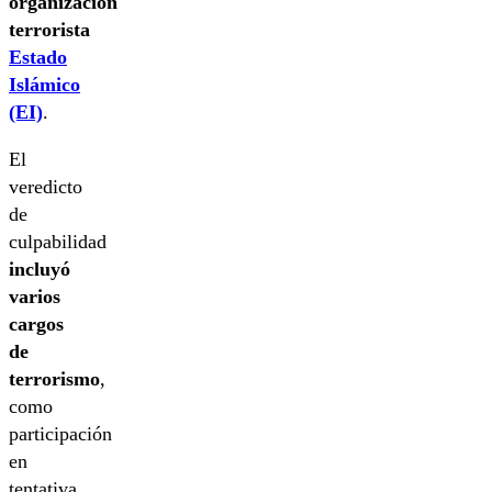
organización
terrorista
Estado
Islámico
(EI)
.
El
veredicto
de
culpabilidad
incluyó
varios
cargos
de
terrorismo
,
como
participación
en
tentativa