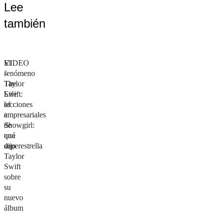
Lee
también
VIDEO
El
–
fenómeno
The
Taylor
Life
Swift:
of
lecciones
a
empresariales
Showgirl:
de
qué
una
dijo
superestrella
Taylor
Swift
sobre
su
nuevo
álbum