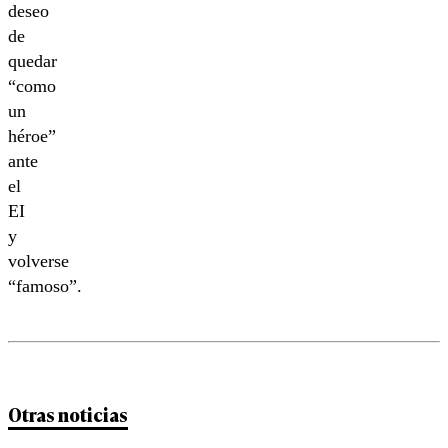
deseo
de
quedar
“como
un
héroe”
ante
el
EI
y
volverse
“famoso”.
Otras noticias