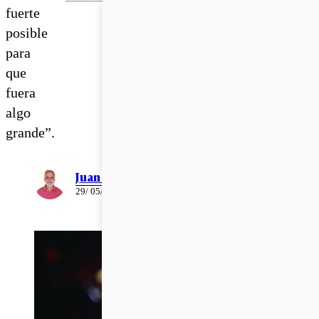
fuerte
posible
para
que
fuera
algo
grande”.
Juan Pablo Ernst
29/ 05/ 2026