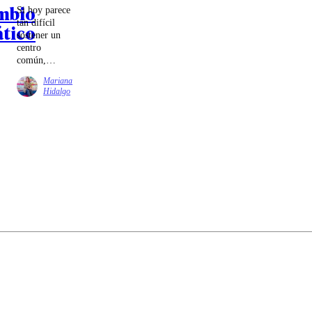
mbio
Si hoy parece
tan difícil
tico
sostener un
centro
común,
quizás parte
Mariana
de la tarea
Hidalgo
sea volver a
construirlo
desde lugares
más
modestos,
pero no
menos
decisivos. Un
canal público
infantil y
cultural es
uno de esos
lugares. No
porque
resuelva
todo, sino
porque
recuerda que