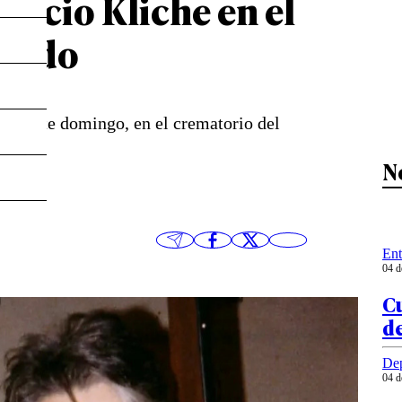
nacio Kliche en el
nando
a de este domingo, en el crematorio del
N
Ent
04 d
Cu
de
Dep
04 d