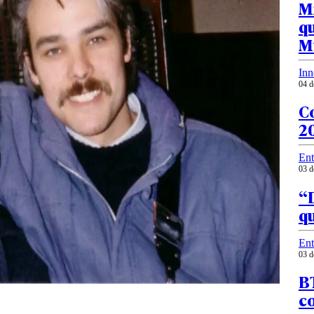
Mi
qu
M
Inn
04 d
C
20
Ent
03 d
“D
qu
Ent
03 d
BT
c