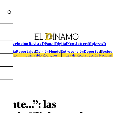
Suscripción Revista D
Papel Digital
Newsletters
Mujeres D
Economía
Reportajes
Opinión
Mundo
Entretención
Deportes
Socied
Caso Sartor
Juan Pablo Rodríguez
Ley de Reconstrucción Nacional
 gente…”: las