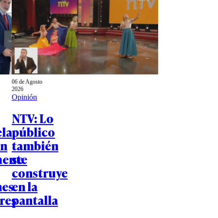
06 de Agosto
2026
Opinión
NTV: Lo
la
público
an
también
mente
se
construye
nes
en la
res
pantalla