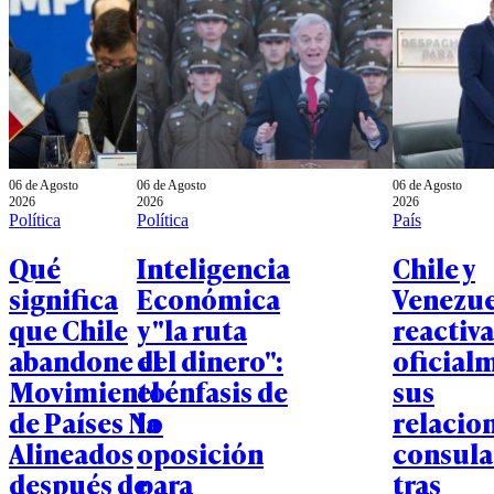
06 de Agosto
06 de Agosto
06 de Agosto
2026
2026
2026
Política
Política
País
Qué
Inteligencia
Chile y
significa
Económica
Venezue
que Chile
y "la ruta
reactiv
abandone el
del dinero":
oficial
Movimiento
el énfasis de
sus
de Países No
la
relacio
Alineados
oposición
consula
después de
para
tras