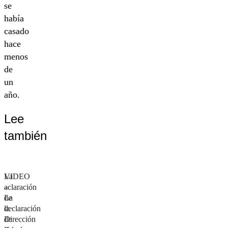
se
había
casado
hace
menos
de
un
año.
Lee
también
VIDEO
La
–
aclaración
La
de
declaración
la
de
Dirección