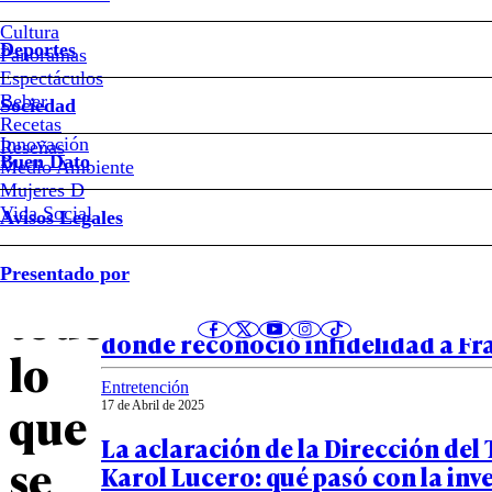
Infidelidad,
Cultura
quiebre
Deportes
Panoramas
Espectáculos
matrimonial
Beber
Sociedad
Recetas
y
Innovación
Notas relacionadas
Reseñas
Buen Dato
Medio Ambiente
Mujeres D
polémica
Vida Social
Avisos Legales
entrevista:
Espectáculos
Presentado por
18 de Agosto de 2025
todo
VIDEO – La declaración de Karol 
donde reconoció infidelidad a Fra
lo
Entretención
que
17 de Abril de 2025
La aclaración de la Dirección del 
se
Karol Lucero: qué pasó con la inv