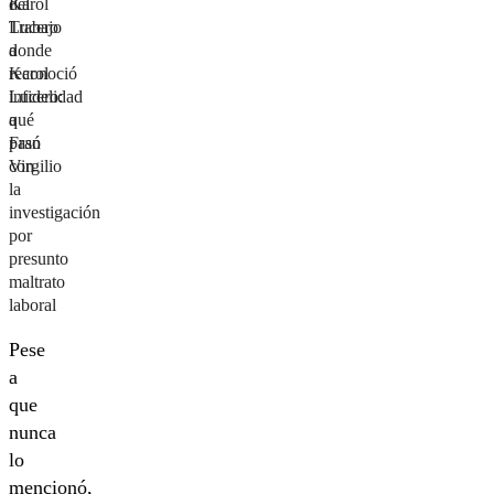
Karol
del
Lucero
Trabajo
donde
a
reconoció
Karol
infidelidad
Lucero:
a
qué
Fran
pasó
Virgilio
con
la
investigación
por
presunto
maltrato
laboral
Pese
a
que
nunca
lo
mencionó,