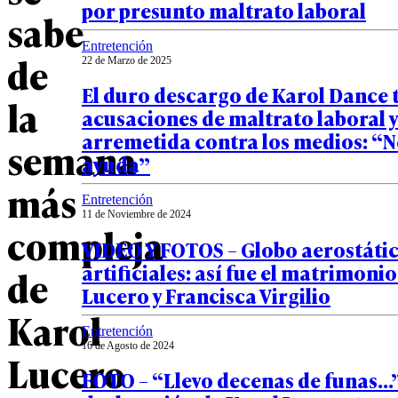
por presunto maltrato laboral
sabe
Entretención
de
22 de Marzo de 2025
El duro descargo de Karol Dance 
la
acusaciones de maltrato laboral y
arremetida contra los medios: “N
semana
ayuda”
más
Entretención
11 de Noviembre de 2024
compleja
VIDEO Y FOTOS – Globo aerostátic
artificiales: así fue el matrimoni
de
Lucero y Francisca Virgilio
Karol
Entretención
16 de Agosto de 2024
Lucero
FOTO – “Llevo decenas de funas…”