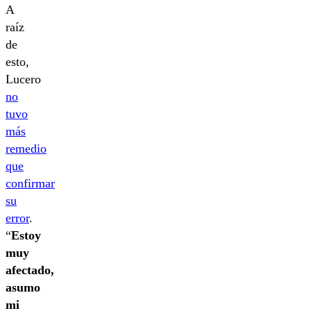
A
raíz
de
esto,
Lucero
no
tuvo
más
remedio
que
confirmar
su
error
.
“
Estoy
muy
afectado,
asumo
mi