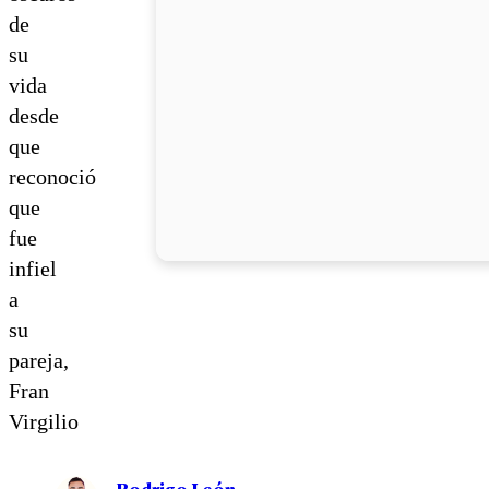
de
su
vida
desde
que
reconoció
que
fue
infiel
a
su
pareja,
Fran
Virgilio
Rodrigo León