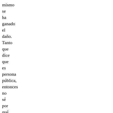
mismo
se
ha
ganado
el
daño.
Tanto
que
dice
que
es
persona
pública,
entonces
no
sé
por
qué