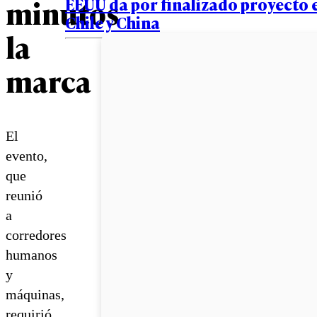
minutos
EEUU da por finalizado proyecto 
Chile y China
la
marca
El
evento,
que
reunió
a
corredores
humanos
y
máquinas,
requirió