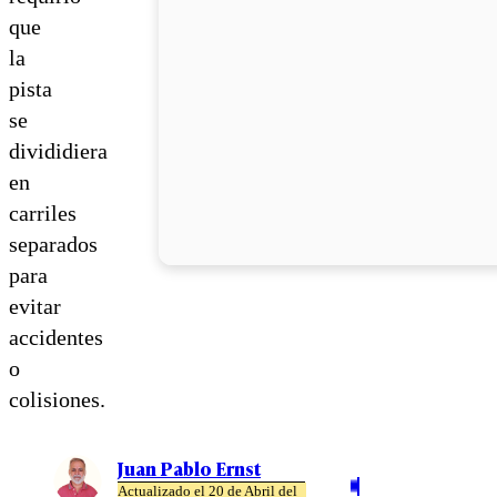
que
la
pista
se
divididiera
en
carriles
separados
para
evitar
accidentes
o
colisiones.
Juan Pablo Ernst
Actualizado el 20 de Abril del