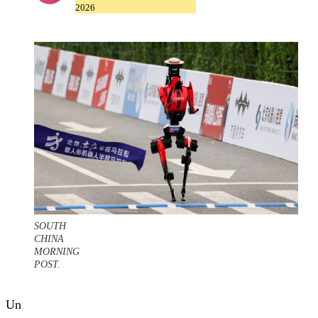
2026
SOUTH
CHINA
MORNING
POST.
Un