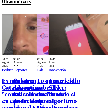
Otras noticias
08 de
08 de
08 de
08 de
Agosto
Agosto
Agosto
Agosto
2026
2026
2026
2026
Política
Deportes
País
Innovación
Ex ministro
Pesar en
Lo que se
Amoricidio
Cataldo acusa
Argentina:
sabe del
Silver:
"contrarreforma"
falleció el
accidente
cuando el
en educación por
padre de
de
algoritmo
cambios al SAE:
Lionel
tránsito
reemplaza