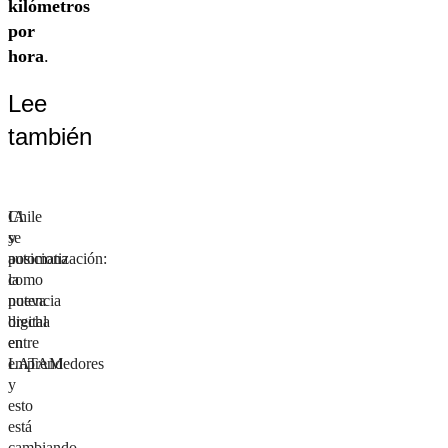
kilómetros
por
hora
.
Lee
también
IA
Chile
y
se
automatización:
posiciona
la
como
nueva
potencia
brecha
digital
entre
en
emprendedores
LATAM
y
esto
está
cambiando