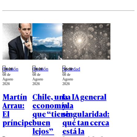
Opinión
Opinión
Sociedad
06:00
06:00
06:00
08 de
08 de
08 de
Agosto
Agosto
Agosto
2026
2026
2026
Martín
Chile, una
La IA general
Arrau:
economía
y la
El
que “tiene
singularidad:
príncipe
buen
qué tan cerca
lejos”
está la