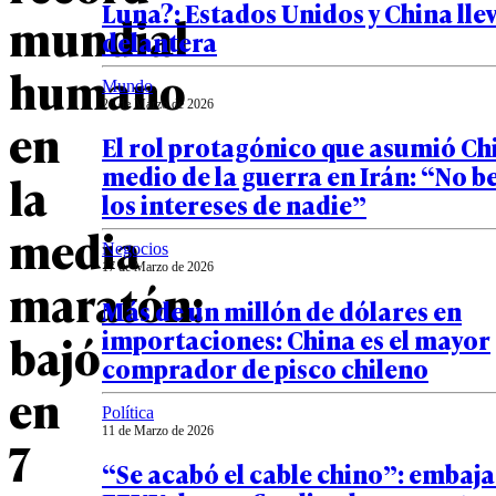
Luna?: Estados Unidos y China lle
mundial
delantera
humano
Mundo
26 de Marzo de 2026
en
El rol protagónico que asumió Ch
medio de la guerra en Irán: “No b
la
los intereses de nadie”
media
Negocios
17 de Marzo de 2026
maratón:
Más de un millón de dólares en
importaciones: China es el mayor
bajó
comprador de pisco chileno
en
Política
11 de Marzo de 2026
7
“Se acabó el cable chino”: embaj