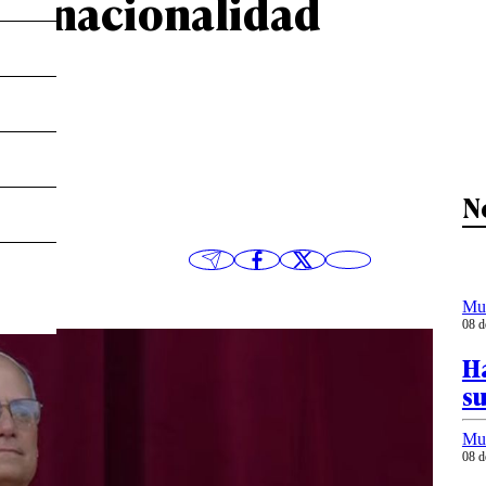
 de nacionalidad
na
N
Mu
08 d
H
su
Mu
08 d