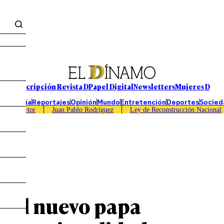
Suscripción Revista D
Papel Digital
Newsletters
Mujeres D
Economía
Reportajes
Opinión
Mundo
Entretención
Deportes
Socied
Caso Sartor
Juan Pablo Rodríguez
Ley de Reconstrucción Nacional
, el nuevo papa