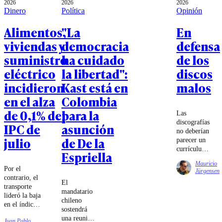
2026
2026
2026
Dinero
Política
Opinión
Alimentos,
"La
En
viviendas y
democracia
defensa
suministro
ha cuidado
de los
eléctrico
la libertad":
discos
incidieron
Kast está en
malos
en el alza
Colombia
de 0,1% del
para la
Las
discografías
IPC de
asunción
no deberían
julio
de De la
parecer un
currículum.
Espriella
Deberían
Mauricio
parecer una
Por el
Jürgensen
biografía.
contrario, el
El
Un lugar
transporte
mandatario
donde
lideró la baja
chileno
también
en el índice
sostendrá
queden
debido a los
una reunión
registradas
Juan Pablo
descensos en