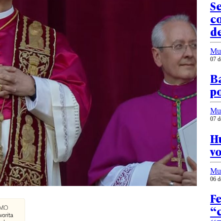
Se
c
d
Mu
07 d
B
po
Mu
07 d
Hu
vo
Mu
06 d
F
“c