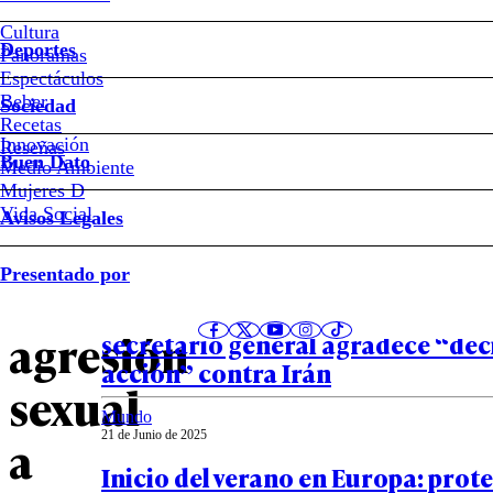
La
Cultura
Deportes
Panoramas
condena
Espectáculos
Beber
Sociedad
a
Recetas
Innovación
Notas relacionadas
Reseñas
Buen Dato
Medio Ambiente
Luis
Mujeres D
Vida Social
Avisos Legales
Rubiales
Mundo
Presentado por
24 de Junio de 2025
por
Cumbre OTAN: Trump versus Espa
agresión
secretario general agradece “dec
acción” contra Irán
sexual
Mundo
21 de Junio de 2025
a
Inicio del verano en Europa: prot