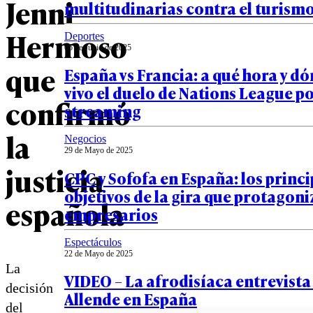
Jenni
multitudinarias contra el turism
Hermoso
Deportes
05 de Junio de 2025
que
España vs Francia: a qué hora y dó
vivo el duelo de Nations League po
confirmó
streaming
la
Negocios
29 de Mayo de 2025
justicia
CPC y Sofofa en España: los princi
objetivos de la gira que protagoni
española
empresarios
Espectáculos
22 de Mayo de 2025
La
VIDEO – La afrodisíaca entrevista 
decisión
Allende en España
del