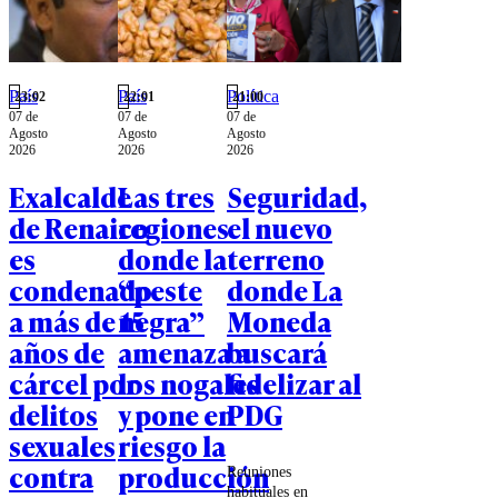
País
País
Política
23:02
22:01
21:00
07 de
07 de
07 de
Agosto
Agosto
Agosto
2026
2026
2026
Exalcalde
Las tres
Seguridad,
de Renaico
regiones
el nuevo
es
donde la
terreno
condenado
“peste
donde La
a más de 15
negra”
Moneda
años de
amenaza a
buscará
cárcel por
los nogales
fidelizar al
delitos
y pone en
PDG
sexuales
riesgo la
contra
producción
Reuniones
habituales en