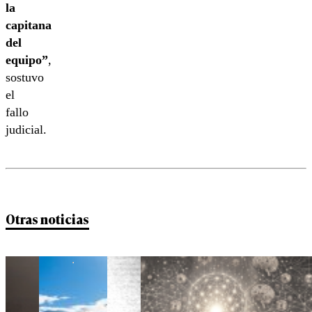
la
capitana
del
equipo”
,
sostuvo
el
fallo
judicial.
Otras noticias