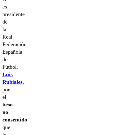
ex
presidente
de
la
Real
Federación
Española
de
Fútbol,
Luis
Rubiales
,
por
el
beso
no
consentido
que
le