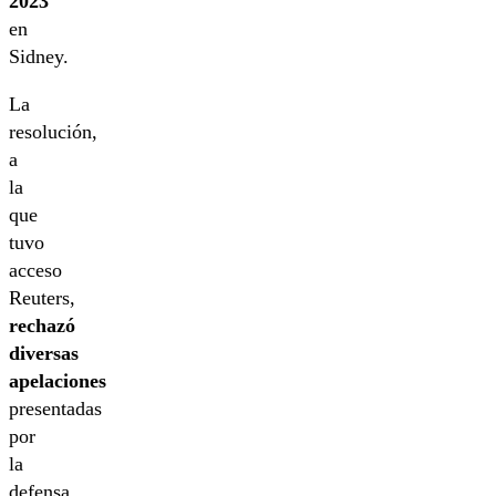
2023
en
Sidney.
La
resolución,
a
la
que
tuvo
acceso
Reuters,
rechazó
diversas
apelaciones
presentadas
por
la
defensa