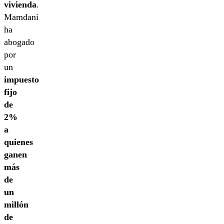
vivienda
.
Mamdani
ha
abogado
por
un
impuesto
fijo
de
2%
a
quienes
ganen
más
de
un
millón
de