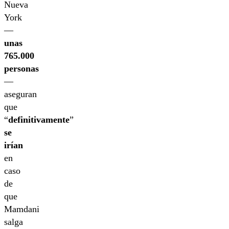
Nueva
York
—
unas
765.000
personas
—
aseguran
que
“
definitivamente
”
se
irían
en
caso
de
que
Mamdani
salga