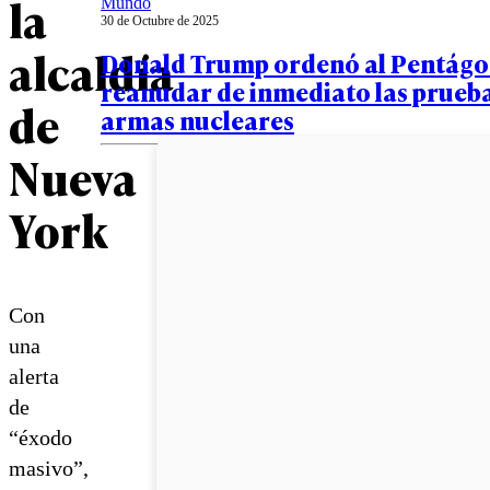
la
Mundo
30 de Octubre de 2025
alcaldía
Donald Trump ordenó al Pentág
reanudar de inmediato las prueb
de
armas nucleares
Nueva
York
Con
una
alerta
de
“éxodo
masivo”,