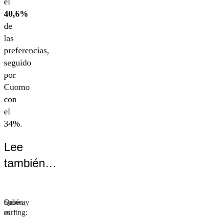
el
40,6%
de
las
preferencias,
seguido
por
Cuomo
con
el
34%.
Lee
también…
Subway
Quién
surfing:
es