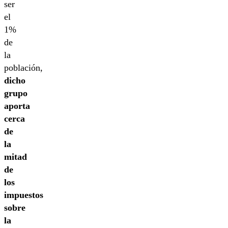
ser
el
1%
de
la
población,
dicho
grupo
aporta
cerca
de
la
mitad
de
los
impuestos
sobre
la