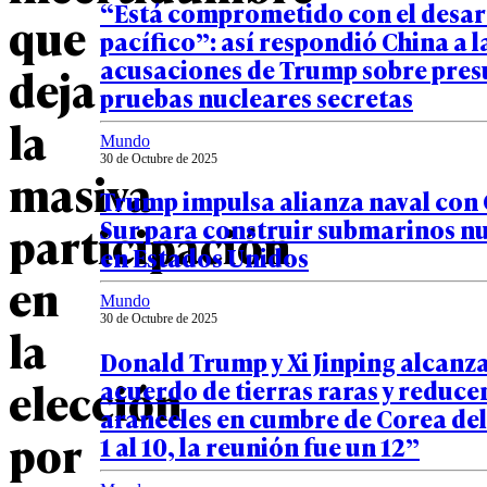
“Está comprometido con el desar
que
pacífico”: así respondió China a l
acusaciones de Trump sobre pres
deja
pruebas nucleares secretas
la
Mundo
30 de Octubre de 2025
masiva
Trump impulsa alianza naval con 
Sur para construir submarinos n
participación
en Estados Unidos
en
Mundo
30 de Octubre de 2025
la
Donald Trump y Xi Jinping alcanz
elección
acuerdo de tierras raras y reduce
aranceles en cumbre de Corea del
por
1 al 10, la reunión fue un 12”