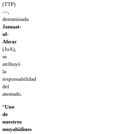
(TTP)
—,
denominada
Jamaat-
ul-
Ahrar
(JuA),
se
atribuyó
la
responsabilidad
del
atentado.
“
Uno
de
nuestros
muyahidines