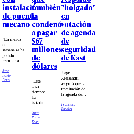
instalación
también
"holgado"
de puente
la
en
mecano
condenó
votación
a pagar
de agenda
567
de
"En menos
de una
millones
seguridad
semana se ha
de
de Kast
podido
retornar a la
dólares
conectividad
Juan
para los
Jorge
Pablo
vecinos",
Alessandri
Ernst
"Este
resaltó el
aseguró que la
caso
subsecretario
tramitación de
siempre
de Obras
la agenda de
ha
Públicas,
seguridad será
tratado
Nicolás
Francisco
más expedita
de
Balmaceda.
Rosales
que la
Juan
proteger
megarreforma.
Pablo
a los
Ernst
niños,
defender