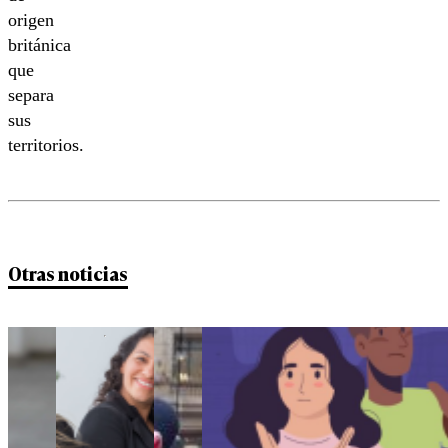
origen
británica
que
separa
sus
territorios.
Otras noticias