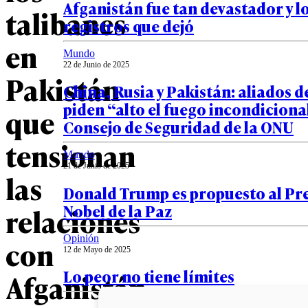
Afganistán fue tan devastador y l
talibanes
registros que dejó
en
Mundo
22 de Junio de 2025
Pakistán
China, Rusia y Pakistán: aliados d
piden “alto el fuego incondiciona
que
Consejo de Seguridad de la ONU
tensionan
Mundo
21 de Junio de 2025
las
Donald Trump es propuesto al P
Nobel de la Paz
relaciones
Opinión
con
12 de Mayo de 2025
Lo peor no tiene límites
Afganistán