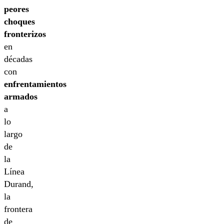
peores
choques
fronterizos
en
décadas
con
enfrentamientos
armados
a
lo
largo
de
la
Línea
Durand,
la
frontera
de