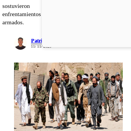
sostuvieron
enfrentamientos
armados.
Patricio Torres
11/ 11/ 2025