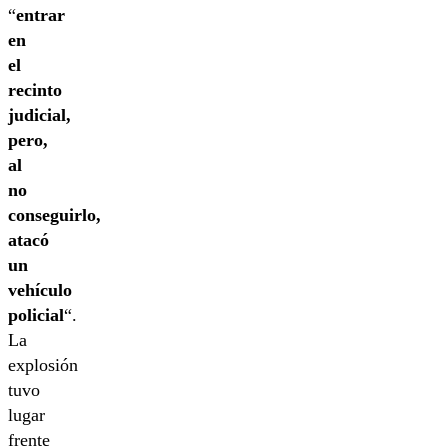
“
entrar
en
el
recinto
judicial,
pero,
al
no
conseguirlo,
atacó
un
vehículo
policial
“.
La
explosión
tuvo
lugar
frente