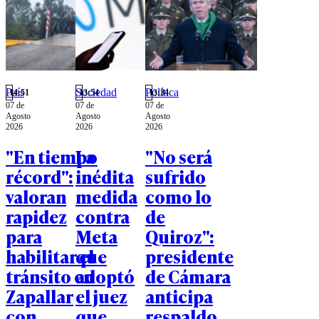
País
Sociedad
Política
14:51
13:54
13:34
07 de
07 de
07 de
Agosto
Agosto
Agosto
2026
2026
2026
"En tiempo
La
"No será
récord":
inédita
sufrido
valoran
medida
como lo
rapidez
contra
de
para
Meta
Quiroz":
habilitar el
que
presidente
tránsito en
adoptó
de Cámara
Zapallar
el juez
anticipa
con
que
respaldo