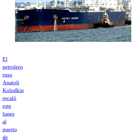
El
petrolero
ruso
Anatoli
Kolodkin
recaló
este
lunes
al
puerto
de