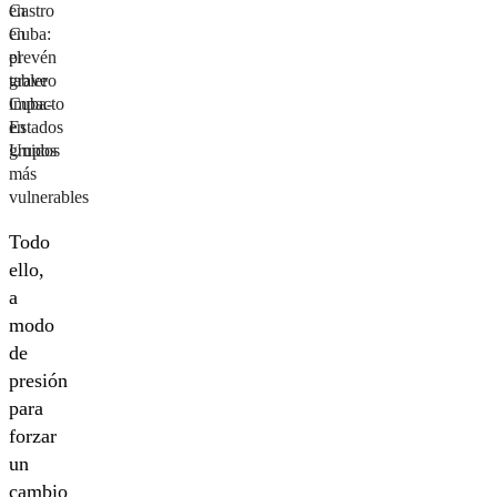
en
Castro
Cuba:
en
prevén
el
grave
tablero
impacto
Cuba-
en
Estados
grupos
Unidos
más
vulnerables
Todo
ello,
a
modo
de
presión
para
forzar
un
cambio