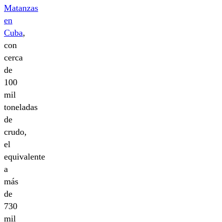
Matanzas
en
Cuba
,
con
cerca
de
100
mil
toneladas
de
crudo,
el
equivalente
a
más
de
730
mil