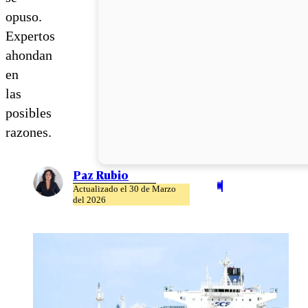
opuso.
Expertos
ahondan
en
las
posibles
razones.
Paz Rubio
Actualizado el 30 de Marzo
del 2026