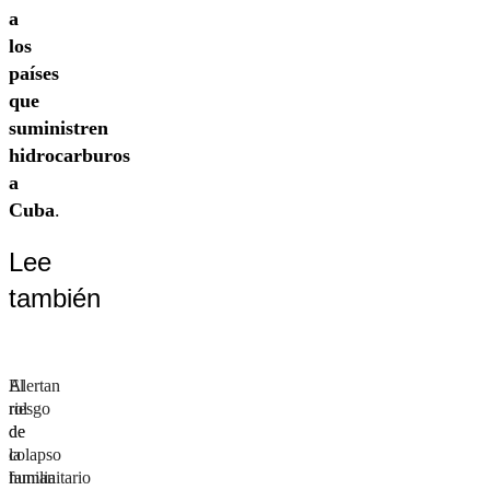
a
los
países
que
suministren
hidrocarburos
a
Cuba
.
Lee
también
Alertan
El
riesgo
rol
de
de
colapso
la
humanitario
familia