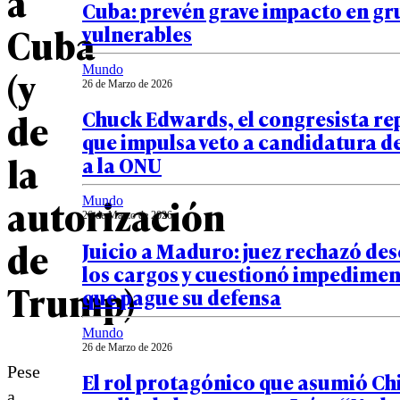
a
Cuba: prevén grave impacto en g
Cuba
vulnerables
(y
Mundo
26 de Marzo de 2026
de
Chuck Edwards, el congresista re
que impulsa veto a candidatura d
la
a la ONU
autorización
Mundo
26 de Marzo de 2026
de
Juicio a Maduro: juez rechazó de
los cargos y cuestionó impedimen
Trump)
que pague su defensa
Mundo
26 de Marzo de 2026
Pese
El rol protagónico que asumió Ch
a