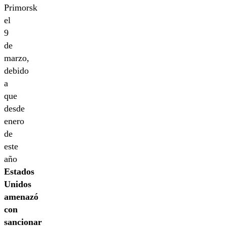
Primorsk
el
9
de
marzo,
debido
a
que
desde
enero
de
este
año
Estados
Unidos
amenazó
con
sancionar