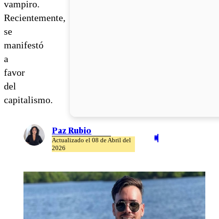
vampiro.
Recientemente,
se
manifestó
a
favor
del
capitalismo.
Paz Rubio
Actualizado el 08 de Abril del
2026