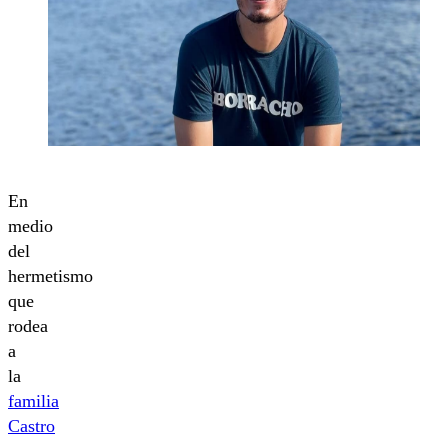
En
medio
del
hermetismo
que
rodea
a
la
familia
Castro