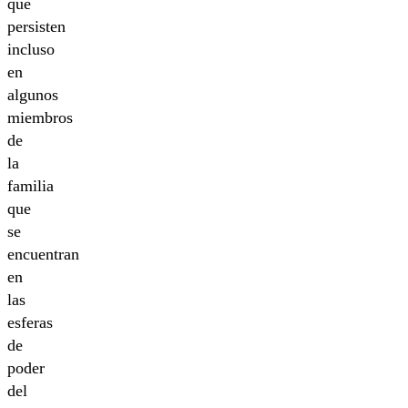
que
persisten
incluso
en
algunos
miembros
de
la
familia
que
se
encuentran
en
las
esferas
de
poder
del