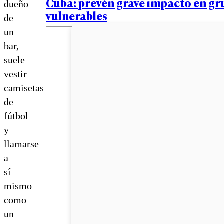
Cuba: prevén grave impacto en g
dueño
vulnerables
de
un
bar,
suele
vestir
camisetas
de
fútbol
y
llamarse
a
sí
mismo
como
un