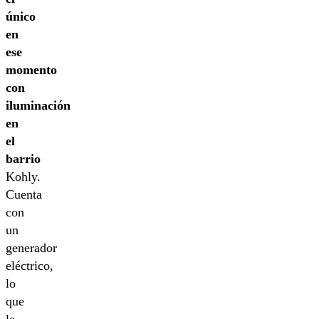
único
en
ese
momento
con
iluminación
en
el
barrio
Kohly.
Cuenta
con
un
generador
eléctrico,
lo
que