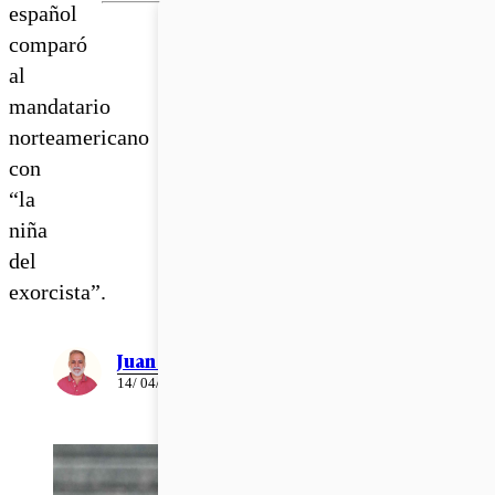
español
comparó
al
mandatario
norteamericano
con
“la
niña
del
exorcista”.
Juan Pablo Ernst
14/ 04/ 2026