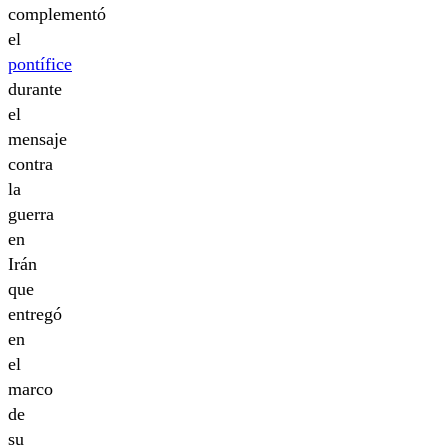
complementó
el
pontífice
durante
el
mensaje
contra
la
guerra
en
Irán
que
entregó
en
el
marco
de
su