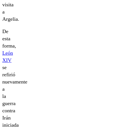
visita
a
Argelia.
De
esta
forma,
León
XIV
se
refirió
nuevamente
a
la
guerra
contra
Irán
iniciada