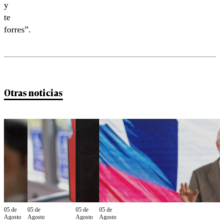
y
te
forres”.
Otras noticias
05 de
05 de
05 de
05 de
Agosto
Agosto
Agosto
Agosto