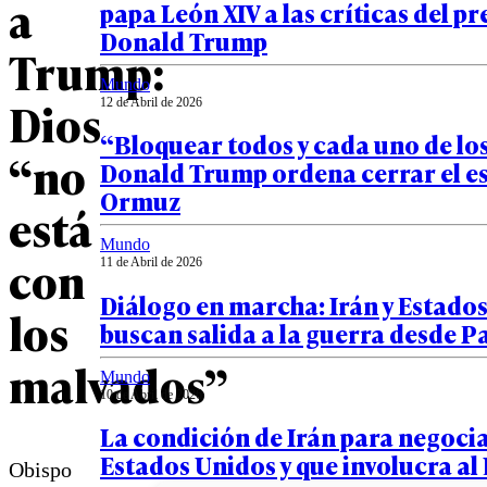
a
papa León XIV a las críticas del p
Donald Trump
Trump:
Mundo
Dios
12 de Abril de 2026
“Bloquear todos y cada uno de lo
“no
Donald Trump ordena cerrar el e
Ormuz
está
Mundo
con
11 de Abril de 2026
Diálogo en marcha: Irán y Estado
los
buscan salida a la guerra desde P
malvados”
Mundo
10 de Abril de 2026
La condición de Irán para negoci
Estados Unidos y que involucra al
Obispo