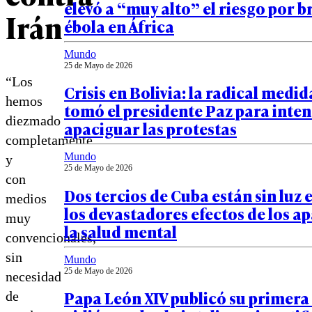
elevó a “muy alto” el riesgo por b
Irán
ébola en África
Mundo
25 de Mayo de 2026
“Los
Crisis en Bolivia: la radical medi
hemos
tomó el presidente Paz para inten
diezmado
apaciguar las protestas
completamente
Mundo
y
25 de Mayo de 2026
con
Dos tercios de Cuba están sin luz e
medios
los devastadores efectos de los a
muy
la salud mental
convencionales,
sin
Mundo
25 de Mayo de 2026
necesidad
Papa León XIV publicó su primera 
de