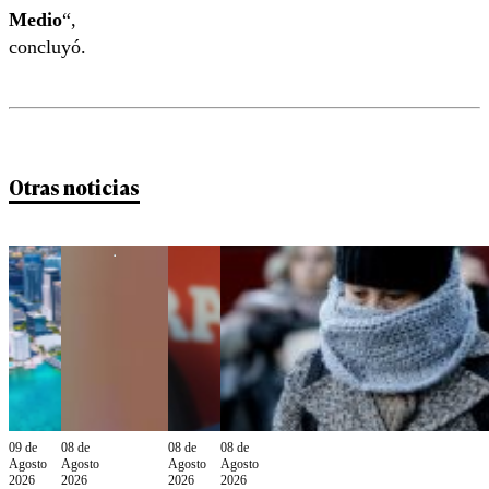
Medio
“,
concluyó.
Otras noticias
09 de
08 de
08 de
08 de
Agosto
Agosto
Agosto
Agosto
2026
2026
2026
2026