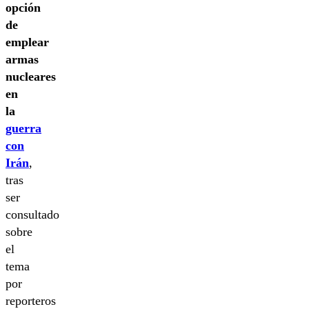
opción
de
emplear
armas
nucleares
en
la
guerra
con
Irán
,
tras
ser
consultado
sobre
el
tema
por
reporteros