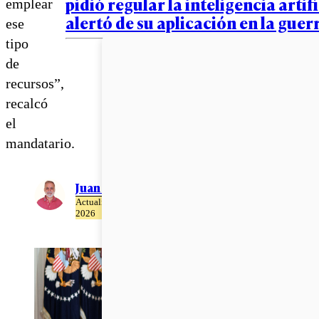
pidió regular la inteligencia artifi
emplear
alertó de su aplicación en la guer
ese
tipo
de
recursos”,
recalcó
el
mandatario.
Juan Pablo Ernst
Actualizado el 26 de Mayo del
2026