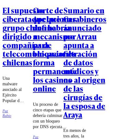
El supuesto
Corte de
Sumario en
ciberataque que un
Apelaciones
Carabineros
grupo chino habría
define
anunciado
dirigido a
mecanismo
por Arrau
compañías de
para
apunta a
telecomunicaciones
bloquear de
filtración
chilenas
forma
de datos
permanente
médicos y
los casinos
no al origen
Una
malware
online
de las
asociado al
cirugías de
Ejército
Popular de
la esposa de
Un proceso de
Liberación
cinco etapas que
Paz
Araya
chino habría
debería culminar
Rubio
intentado
con un bloqueo
sabotear a
por DNS ejecutado
las
En menos de
por las compañías
compañías
tres años, la
Paz
de