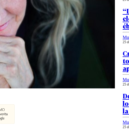
“
el
éb
Mu
25 d
Cr
to
ap
Mu
25 d
Do
lo
la
Mu
25 d