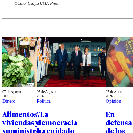
©Carol Guzy/ZUMA Press
07 de Agosto
07 de Agosto
07 de Agosto
2026
2026
2026
Dinero
Política
Opinión
Alimentos,
"La
En
viviendas y
democracia
defensa
suministro
ha cuidado
de los