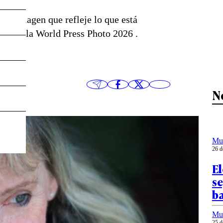
na imagen que refleje lo que está
ora de la World Press Photo 2026 .
N
Mu
26 d
El
se
ba
Mu
25 d