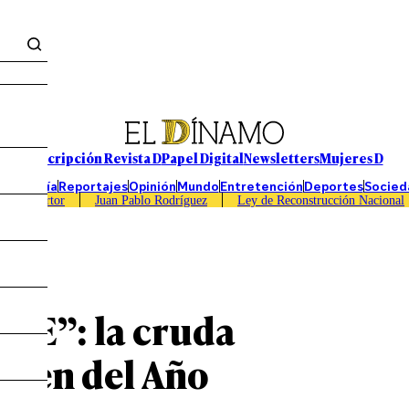
Suscripción Revista D
Papel Digital
Newsletters
Mujeres D
Economía
Reportajes
Opinión
Mundo
Entretención
Deportes
Socied
Caso Sartor
Juan Pablo Rodríguez
Ley de Reconstrucción Nacional
ICE”: la cruda
magen del Año