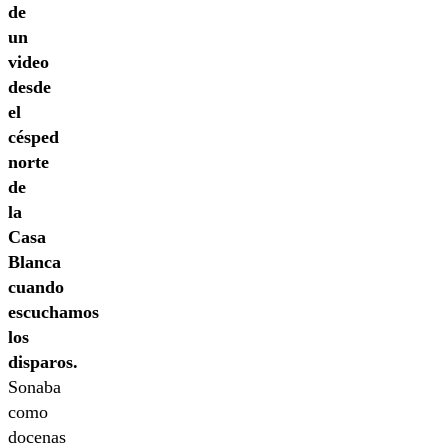
de
un
video
desde
el
césped
norte
de
la
Casa
Blanca
cuando
escuchamos
los
disparos.
Sonaba
como
docenas