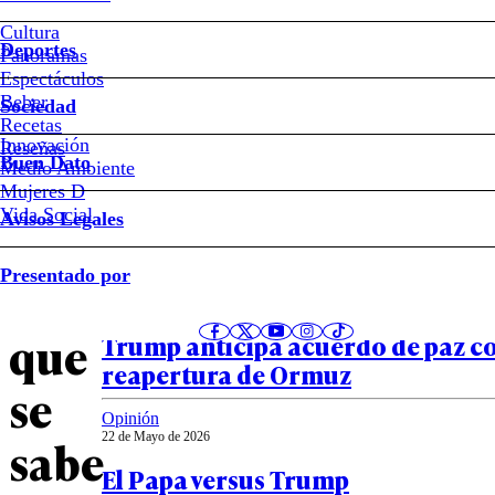
Un
Cultura
Deportes
Panoramas
muerto
Espectáculos
Beber
Sociedad
y
Recetas
Innovación
Notas relacionadas
Reseñas
Buen Dato
Medio Ambiente
periodistas
Mujeres D
Vida Social
Avisos Legales
evacuados:
Mundo
Presentado por
23 de Mayo de 2026
lo
“Estamos discutiendo los detalles
que
Trump anticipa acuerdo de paz co
reapertura de Ormuz
se
Opinión
22 de Mayo de 2026
sabe
El Papa versus Trump