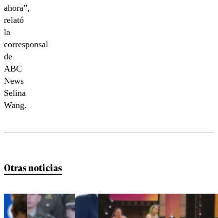
ahora”,
relató
la
corresponsal
de
ABC
News
Selina
Wang.
Otras noticias