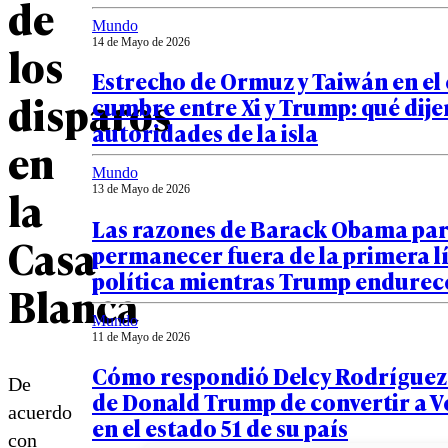
de
Mundo
14 de Mayo de 2026
los
Estrecho de Ormuz y Taiwán en el e
disparos
cumbre entre Xi y Trump: qué dije
autoridades de la isla
en
Mundo
la
13 de Mayo de 2026
Las razones de Barack Obama pa
Casa
permanecer fuera de la primera l
política mientras Trump endurece
Blanca
Mundo
11 de Mayo de 2026
Cómo respondió Delcy Rodríguez 
De
de Donald Trump de convertir a 
acuerdo
en el estado 51 de su país
con