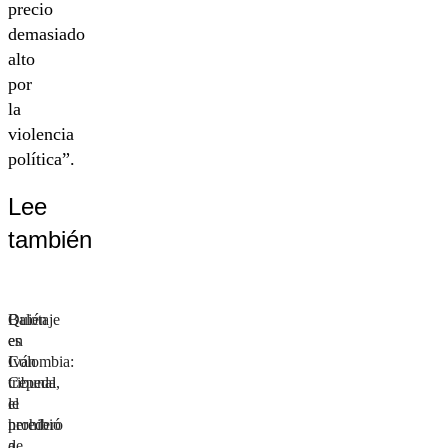
precio
demasiado
alto
por
la
violencia
política”.
Lee
también
Balotaje
Quién
en
es
Colombia:
Iván
tribunal
Cepeda,
le
el
prohibió
heredero
a
de