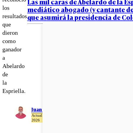
Las mil caras de Abelardo de la Esp
los
mediático abogado (y cantante de
que asumirá la presidencia de Co
resultados
que
dieron
como
ganador
a
Abelardo
de
la
Espriella.
Juan Pablo Ernst
Actualizado el 02 de Julio del
2026