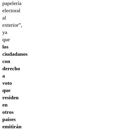
papelería
electoral
al
exterior”,
ya
que
los
ciudadanos
con
derecho
a
voto
que
residen
en
otros
países
emitirán