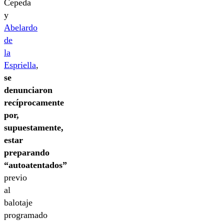
Cepeda
y
Abelardo
de
la
Espriella
,
se
denunciaron
recíprocamente
por,
supuestamente,
estar
preparando
“autoatentados”
previo
al
balotaje
programado