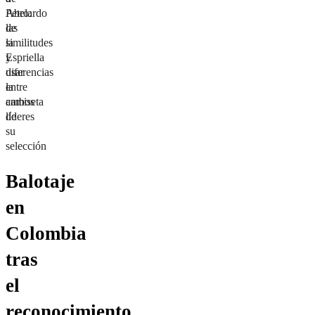
Abelardo
Petro:
de
las
la
similitudes
Espriella
y
usar
diferencias
la
entre
camiseta
ambos
de
líderes
su
selección
Balotaje
en
Colombia
tras
el
reconocimiento