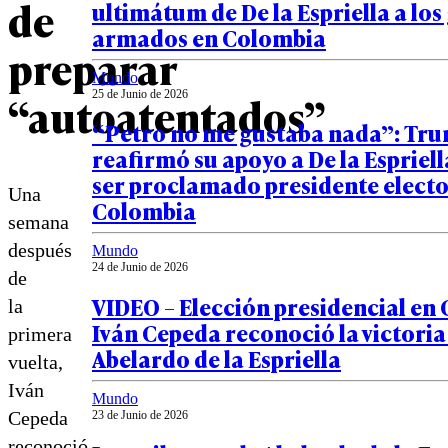
de
ultimátum de De la Espriella a los
armados en Colombia
preparar
Mundo
“autoatentados”
25 de Junio de 2026
“Petro no me gustaba nada”: Tr
reafirmó su apoyo a De la Espriell
ser proclamado presidente electo
Una
Colombia
semana
después
Mundo
24 de Junio de 2026
de
VIDEO – Elección presidencial en
la
Iván Cepeda reconoció la victoria
primera
Abelardo de la Espriella
vuelta,
Iván
Mundo
Cepeda
23 de Junio de 2026
reconoció