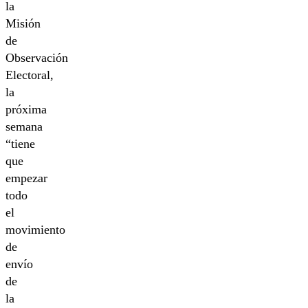
la
Misión
de
Observación
Electoral,
la
próxima
semana
“tiene
que
empezar
todo
el
movimiento
de
envío
de
la