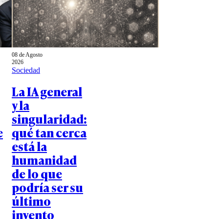
08 de Agosto
2026
Sociedad
La IA general
y la
singularidad:
e
qué tan cerca
está la
humanidad
de lo que
podría ser su
último
invento