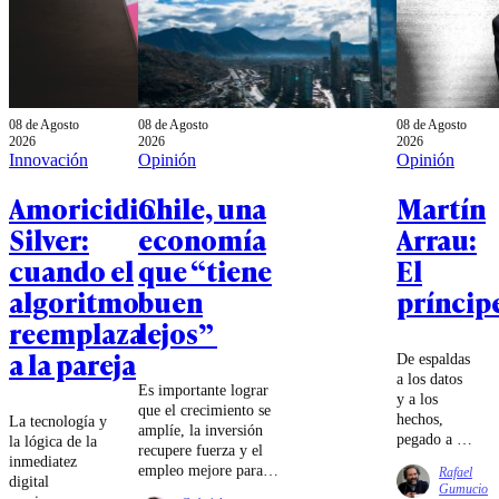
08 de Agosto
08 de Agosto
08 de Agosto
2026
2026
2026
Innovación
Opinión
Opinión
Amoricidio
Chile, una
Martín
Silver:
economía
Arrau:
cuando el
que “tiene
El
algoritmo
buen
príncip
reemplaza
lejos”
a la pareja
De espaldas
a los datos
Es importante lograr
y a los
que el crecimiento se
hechos,
La tecnología y
amplíe, la inversión
pegado a la
la lógica de la
recupere fuerza y el
pantalla,
inmediatez
empleo mejore para
Rafael
Chile pide
digital
que la distancia
Gumucio
eficiencia,