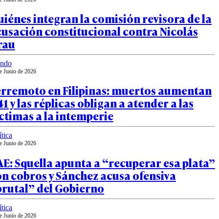
iénes integran la comisión revisora de la
usación constitucional contra Nicolás
rau
ndo
e Junio de 2026
erremoto en Filipinas: muertos aumentan
41 y las réplicas obligan a atender a las
ctimas a la intemperie
ítica
e Junio de 2026
E: Squella apunta a “recuperar esa plata”
n cobros y Sánchez acusa ofensiva
brutal” del Gobierno
ítica
e Junio de 2026