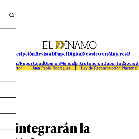
Suscripción Revista D
Papel Digital
Newsletters
Mujeres D
Economía
Reportajes
Opinión
Mundo
Entretención
Deportes
Socied
Caso Sartor
Juan Pablo Rodríguez
Ley de Reconstrucción Nacional
es integrarán la