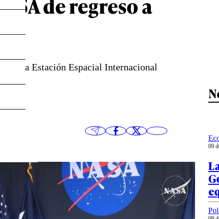
 NASA de regreso a
eX a la Estación Espacial Internacional
N
Ec
09 d
La
G
eq
Pol
09 d