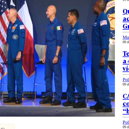
Qu
ac
G
Mu
09 d
T
a 
ví
Pol
09 d
CA
co
“
Pol
09 d