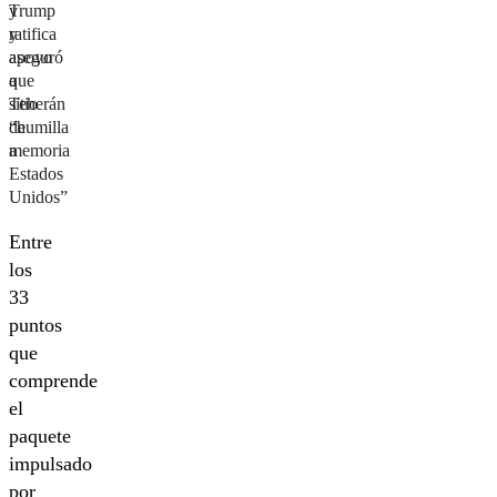
Trump
y
y
ratifica
aseguró
apoyo
que
a
Teherán
sitio
“humilla
de
a
memoria
Estados
Unidos”
Entre
los
33
puntos
que
comprende
el
paquete
impulsado
por