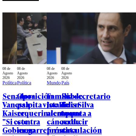
08 de
08 de
08 de
08 de
Agosto
Agosto
Agosto
Agosto
2026
2026
2026
2026
Política
Política
Mundo
País
Senadora
Oposición
Familia de
Subsecretario
Vanessa
palpita vista de
Joe Biden
Luis Silva
Kaiser:
requerimientos
alerta que
apunta a
"Si este
contra
cáncer de
reducir
Gobierno
megarreforma:
próstata
circulación