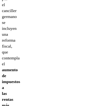
el
canciller
germano
se
incluyen
una
reforma
fiscal,
que
contempla
el
aumento
de
impuestos
a
las
rentas
más