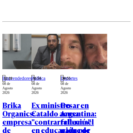
sin
miedo".
Emprendedores
Política
Deportes
12:10
11:54
10:55
08 de
08 de
08 de
Agosto
Agosto
Agosto
2026
2026
2026
Brika
Ex ministro
Pesar en
Organics:
Cataldo acusa
Argentina:
empresa
"contrarreforma"
falleció el
de
en educación por
padre de