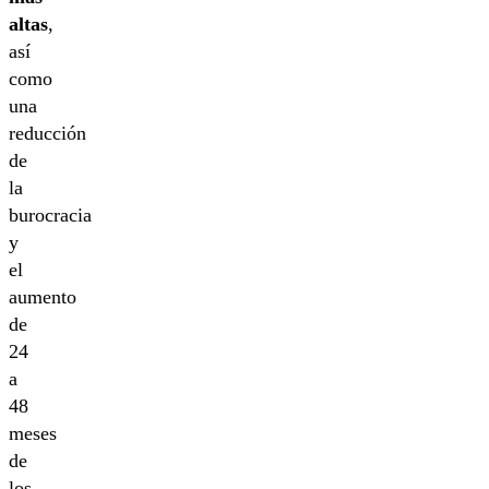
altas
,
así
como
una
reducción
de
la
burocracia
y
el
aumento
de
24
a
48
meses
de
los