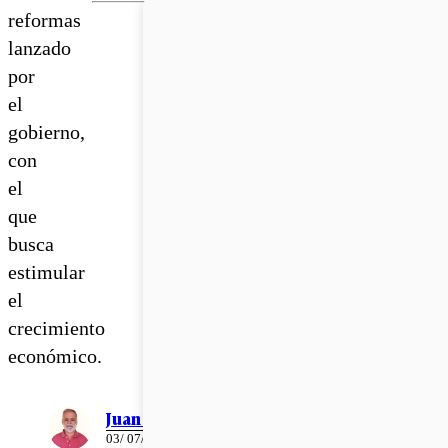
reformas
lanzado
por
el
gobierno,
con
el
que
busca
estimular
el
crecimiento
económico.
Juan Pablo Ernst
03/ 07/ 2026