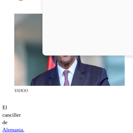
YAHOO.
El
canciller
de
Alemania
,