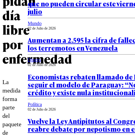
pidan
que no pueden circular este vierne
día
julio
libre
Mundo
02 de Julio de 2026
por
Aumentan a 2.595 la cifra de falle
los terremotos en Venezuela
enfermedad
Dinero
02 de Julio de 2026
Economistas rebaten llamado de 
La
seguir el modelo de Paraguay: “N
medida
crédito y existe nula instituciona
forma
Política
parte
02 de Julio de 2026
del
Vuelve la Ley Antipitutos al Congr
paquete
reabre debate por nepotismo en e
de