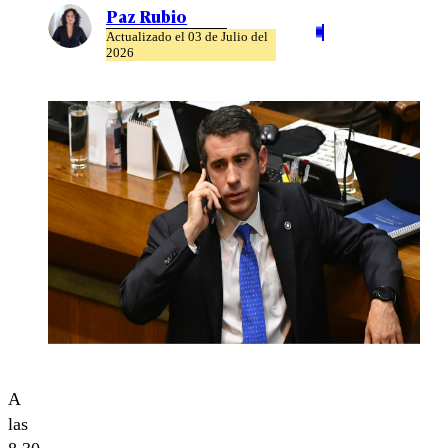
Paz Rubio
Actualizado el 03 de Julio del
2026
A
las