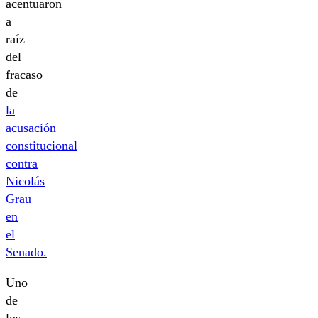
acentuaron
a
raíz
del
fracaso
de
la
acusación
constitucional
contra
Nicolás
Grau
en
el
Senado.
Uno
de