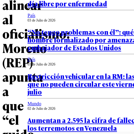
alinear
día libre por enfermedad
al
País
03 de Julio de 2026
oficialismo:
“No tengo problemas con él”: qué 
hombre formalizado por amenaza
Moreno
embajador de Estados Unidos
(REP)
País
03 de Julio de 2026
apunta
Restricción vehicular en la RM: la
que no pueden circular este vierne
a
julio
que
Mundo
02 de Julio de 2026
“el
Aumentan a 2.595 la cifra de falle
los terremotos en Venezuela
ruido