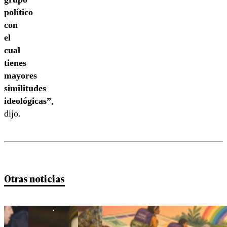
político
con
el
cual
tienes
mayores
similitudes
ideológicas”
,
dijo.
Otras noticias