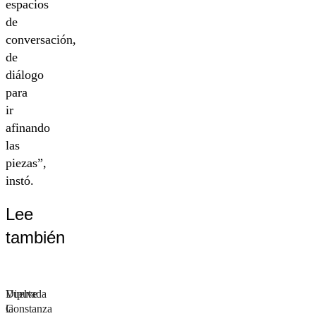
espacios
de
conversación,
de
diálogo
para
ir
afinando
las
piezas”,
instó.
Lee
también
Diputada
Vuelve
Constanza
la