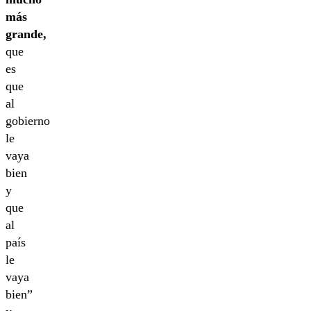
más
grande,
que
es
que
al
gobierno
le
vaya
bien
y
que
al
país
le
vaya
bien”