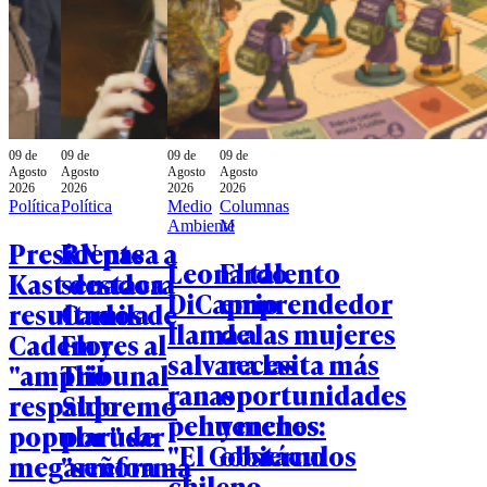
09 de
09 de
09 de
09 de
Agosto
Agosto
Agosto
Agosto
2026
2026
2026
2026
Política
Política
Medio
Columnas
Ambiente
M
Presidente
RN pasa a
Leonardo
El talento
Kast destaca
senadora
DiCaprio
emprendedor
resultados de
Camila
llama a
de las mujeres
Cadem y
Flores al
salvar a las
necesita más
"amplio
Tribunal
ranas
oportunidades
respaldo
Supremo
pehuenches:
y menos
popular" de
por usar
"El Gobierno
obstáculos
megarreforma
"señora
chileno