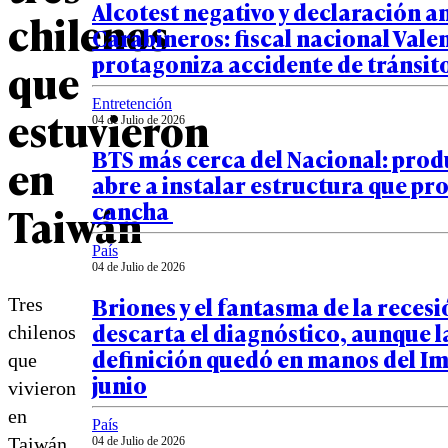
Alcotest negativo y declaración a
chilenos
Carabineros: fiscal nacional Vale
protagoniza accidente de tránsit
que
Entretención
estuvieron
04 de Julio de 2026
BTS más cerca del Nacional: prod
en
abre a instalar estructura que pro
cancha
Taiwán
País
04 de Julio de 2026
Briones y el fantasma de la recesi
Tres
descarta el diagnóstico, aunque l
chilenos
definición quedó en manos del I
que
junio
vivieron
en
País
Taiwán
04 de Julio de 2026