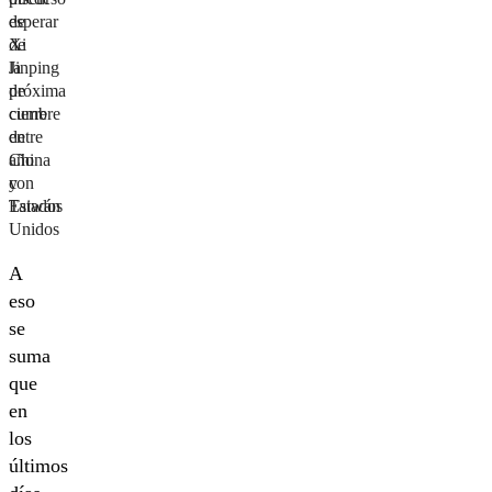
esperar
de
de
Xi
la
Jinping
próxima
de
cumbre
cierre
entre
de
China
año
y
con
Estados
Taiwán
Unidos
A
eso
se
suma
que
en
los
últimos