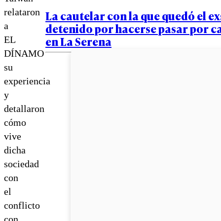
relataron
La cautelar con la que quedó el e
a
detenido por hacerse pasar por c
en La Serena
EL
DÍNAMO
su
experiencia
y
detallaron
cómo
vive
dicha
sociedad
con
el
conflicto
con