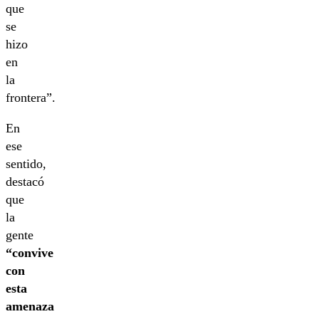
que
se
hizo
en
la
frontera”.
En
ese
sentido,
destacó
que
la
gente
“convive
con
esta
amenaza