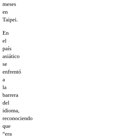
meses
en
Taipei.
En
el
país
asiático
se
enfrentó
a
la
barrera
del
idioma,
reconociendo
que
“era