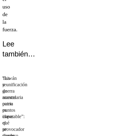
uso
de
la
fuerza.
Lee
también…
Taiwán
“La
y
reunificación
guerra
de
arancelaria
nuestra
como
patria
puntos
es
clave:
imparable”:
qué
el
se
provocador
puede
discurso